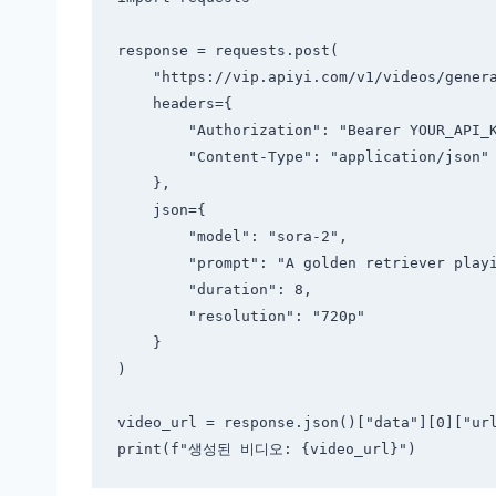
response = requests.post(

    "https://vip.apiyi.com/v1/videos/generations",

    headers={

        "Authorization": "Bearer YOUR_API_KEY",

        "Content-Type": "application/json"

    },

    json={

        "model": "sora-2",

        "prompt": "A golden retriever playing on a sunny beach",

        "duration": 8,

        "resolution": "720p"

    }

)

video_url = response.json()["data"][0]["url