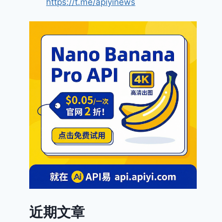
https://t.me/apiyinews
近期文章