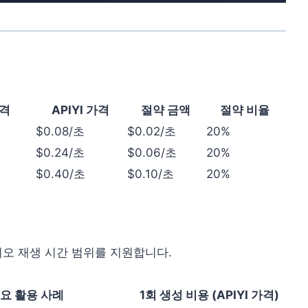
가격
APIYI 가격
절약 금액
절약 비율
$0.08/초
$0.02/초
20%
$0.24/초
$0.06/초
20%
$0.40/초
$0.10/초
20%
비디오 재생 시간 범위를 지원합니다.
요 활용 사례
1회 생성 비용 (APIYI 가격)