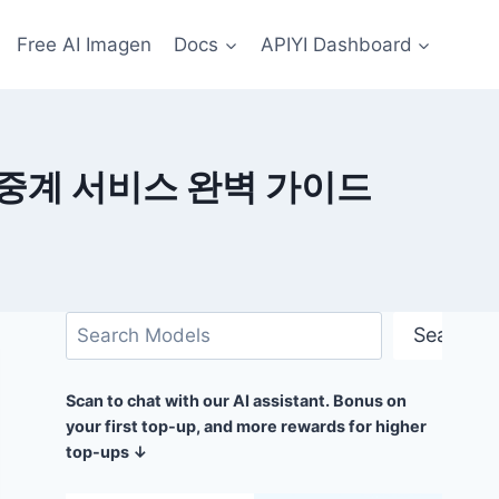
Free AI Imagen
Docs
APIYI Dashboard
대리 중계 서비스 완벽 가이드
검
Search
색
Scan to chat with our AI assistant. Bonus on
your first top-up, and more rewards for higher
top-ups ↓