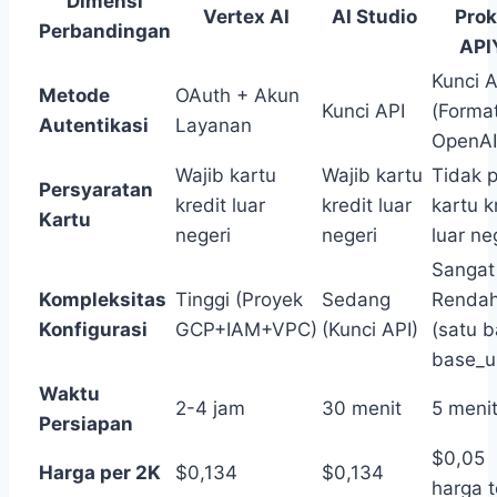
Dimensi
Vertex AI
AI Studio
Prok
Perbandingan
API
Kunci A
Metode
OAuth + Akun
Kunci API
(Forma
Autentikasi
Layanan
OpenAI
Wajib kartu
Wajib kartu
Tidak p
Persyaratan
kredit luar
kredit luar
kartu k
Kartu
negeri
negeri
luar ne
Sangat
Kompleksitas
Tinggi (Proyek
Sedang
Renda
Konfigurasi
GCP+IAM+VPC)
(Kunci API)
(satu b
base_ur
Waktu
2-4 jam
30 menit
5 meni
Persiapan
$0,05
Harga per 2K
$0,134
$0,134
harga 