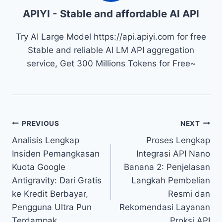
APIYI - Stable and affordable AI API
Try AI Large Model https://api.apiyi.com for free
Stable and reliable AI LM API aggregation
service, Get 300 Millions Tokens for Free~
Navigasi
PREVIOUS
NEXT
Analisis Lengkap
Proses Lengkap
pos
Insiden Pemangkasan
Integrasi API Nano
Kuota Google
Banana 2: Penjelasan
Antigravity: Dari Gratis
Langkah Pembelian
ke Kredit Berbayar,
Resmi dan
Pengguna Ultra Pun
Rekomendasi Layanan
Terdampak
Proksi API