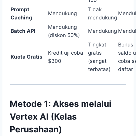
150
Prompt
Tidak
Mendukung
Mendu
Caching
mendukung
Mendukung
Batch API
Mendukung
Mendu
(diskon 50%)
Tingkat
Bonus
Kredit uji coba
gratis
saldo u
Kuota Gratis
$300
(sangat
coba s
terbatas)
daftar
Metode 1: Akses melalui
Vertex AI (Kelas
Perusahaan)