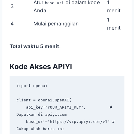
Atur
di dalam kode
1
base_url
3
Anda
menit
1
4
Mulai pemanggilan
menit
Total waktu 5 menit
.
Kode Akses APIYI
import openai

client = openai.OpenAI(

    api_key="YOUR_APIYI_KEY",          # 
Dapatkan di apiyi.com

    base_url="https://vip.apiyi.com/v1" # 
Cukup ubah baris ini
