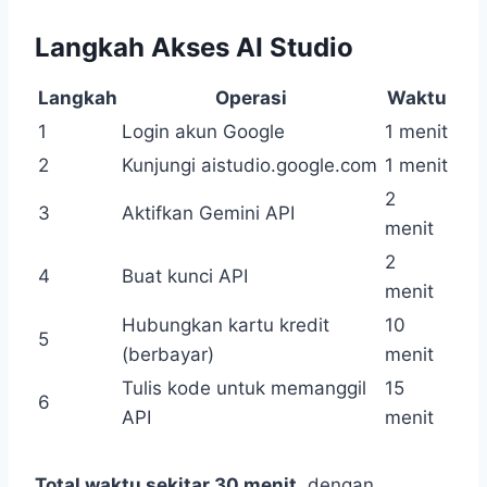
Langkah Akses AI Studio
Langkah
Operasi
Waktu
1
Login akun Google
1 menit
2
Kunjungi aistudio.google.com
1 menit
2
3
Aktifkan Gemini API
menit
2
4
Buat kunci API
menit
Hubungkan kartu kredit
10
5
(berbayar)
menit
Tulis kode untuk memanggil
15
6
API
menit
Total waktu sekitar 30 menit
, dengan