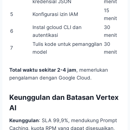
kredensial JSON
menit
15
5
Konfigurasi izin IAM
menit
Instal gcloud CLI dan
30
6
autentikasi
menit
Tulis kode untuk pemanggilan
30
7
model
menit
Total waktu sekitar 2-4 jam
, memerlukan
pengalaman dengan Google Cloud.
Keunggulan dan Batasan Vertex
AI
Keunggulan
: SLA 99,9%, mendukung Prompt
Caching, kuota RPM yang dapat disesuaikan,