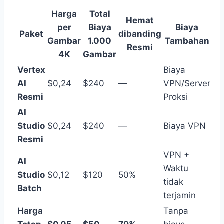
Harga
Total
Hemat
per
Biaya
Biaya
Paket
dibanding
Gambar
1.000
Tambahan
Resmi
4K
Gambar
Vertex
Biaya
AI
$0,24
$240
—
VPN/Server
Resmi
Proksi
AI
Studio
$0,24
$240
—
Biaya VPN
Resmi
VPN +
AI
Waktu
Studio
$0,12
$120
50%
tidak
Batch
terjamin
Harga
Tanpa