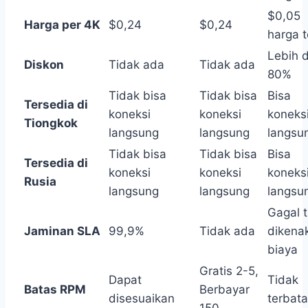
$0,05
Harga per 4K
$0,24
$0,24
harga 
Lebih d
Diskon
Tidak ada
Tidak ada
80%
Tidak bisa
Tidak bisa
Bisa
Tersedia di
koneksi
koneksi
koneks
Tiongkok
langsung
langsung
langsu
Tidak bisa
Tidak bisa
Bisa
Tersedia di
koneksi
koneksi
koneks
Rusia
langsung
langsung
langsu
Gagal t
Jaminan SLA
99,9%
Tidak ada
dikena
biaya
Gratis 2-5,
Dapat
Tidak
Batas RPM
Berbayar
disesuaikan
terbat