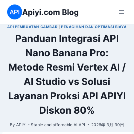
Skip
Apiyi.com Blog
to
content
API PEMBUATAN GAMBAR
|
PENAGIHAN DAN OPTIMASI BIAYA
Panduan Integrasi API
Nano Banana Pro:
Metode Resmi Vertex AI /
AI Studio vs Solusi
Layanan Proksi API APIYI
Diskon 80%
By
APIYI - Stable and affordable AI API
2026年 3月 30日