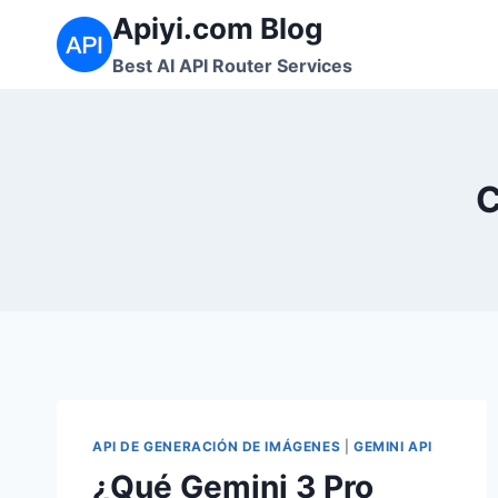
Saltar
Apiyi.com Blog
al
Best AI API Router Services
contenido
C
API DE GENERACIÓN DE IMÁGENES
|
GEMINI API
¿Qué Gemini 3 Pro