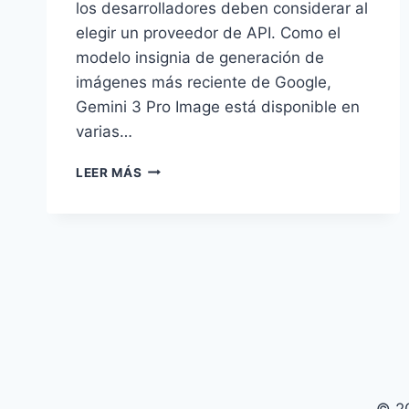
los desarrolladores deben considerar al
elegir un proveedor de API. Como el
modelo insignia de generación de
imágenes más reciente de Google,
Gemini 3 Pro Image está disponible en
varias…
¿QUÉ
LEER MÁS
GEMINI
3
PRO
IMAGE
API
ES
LA
MÁS
ECONÓMICA?
COMPARACIÓN
PROFUNDA
DE