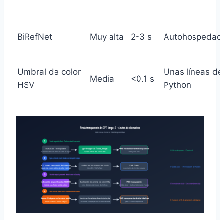
BiRefNet
Muy alta
2-3 s
Autohospeda
Umbral de color
Unas líneas d
Media
<0.1 s
HSV
Python