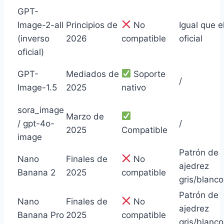
GPT-
Image-2-all
Principios de
No
Igual que e
(inverso
2026
compatible
oficial
oficial)
GPT-
Mediados de
Soporte
/
Image-1.5
2025
nativo
sora_image
Marzo de
/ gpt-4o-
/
2025
Compatible
image
Patrón de
Nano
Finales de
No
ajedrez
Banana 2
2025
compatible
gris/blanco
Patrón de
Nano
Finales de
No
ajedrez
Banana Pro
2025
compatible
gris/blanco