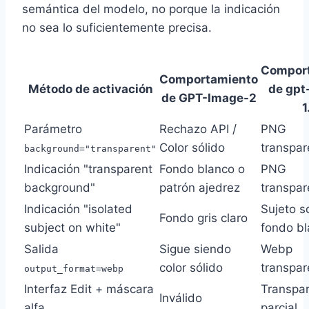
semántica del modelo, no porque la indicación
no sea lo suficientemente precisa.
Compor
Comportamiento
Método de activación
de gpt
de GPT-Image-2
1
Parámetro
Rechazo API /
PNG
Color sólido
transpar
background="transparent"
Indicación "transparent
Fondo blanco o
PNG
background"
patrón ajedrez
transpar
Indicación "isolated
Sujeto s
Fondo gris claro
subject on white"
fondo b
Salida
Sigue siendo
Webp
color sólido
transpar
output_format=webp
Interfaz Edit + máscara
Transpa
Inválido
alfa
parcial