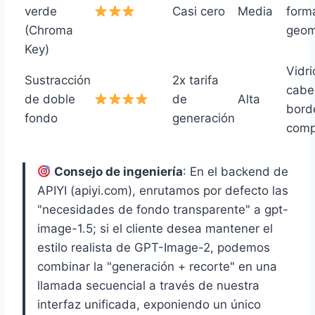
verde
Casi cero
Media
form
(Chroma
geom
Key)
Vidri
Sustracción
2x tarifa
cabel
de doble
de
Alta
bord
fondo
generación
comp
Consejo de ingeniería
: En el backend de
APIYI (apiyi.com), enrutamos por defecto las
"necesidades de fondo transparente" a gpt-
image-1.5; si el cliente desea mantener el
estilo realista de GPT-Image-2, podemos
combinar la "generación + recorte" en una
llamada secuencial a través de nuestra
interfaz unificada, exponiendo un único