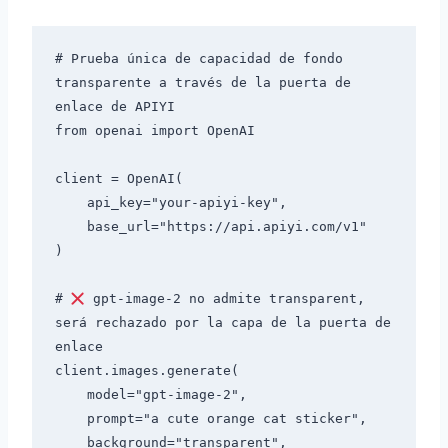
# Prueba única de capacidad de fondo 
transparente a través de la puerta de 
enlace de APIYI

from openai import OpenAI

client = OpenAI(

    api_key="your-apiyi-key",

    base_url="https://api.apiyi.com/v1"

)

# 
 gpt-image-2 no admite transparent, 
será rechazado por la capa de la puerta de 
enlace

client.images.generate(

    model="gpt-image-2",

    prompt="a cute orange cat sticker",

    background="transparent",
