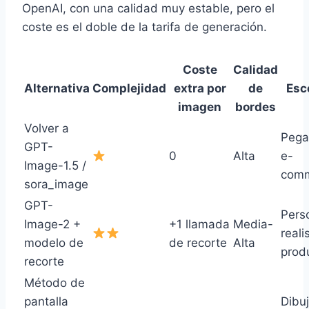
OpenAI, con una calidad muy estable, pero el
coste es el doble de la tarifa de generación.
Coste
Calidad
Alternativa
Complejidad
extra por
de
Esc
imagen
bordes
Volver a
Pega
GPT-
0
Alta
e-
Image-1.5 /
com
sora_image
GPT-
Pers
Image-2 +
+1 llamada
Media-
reali
modelo de
de recorte
Alta
prod
recorte
Método de
pantalla
Dibuj