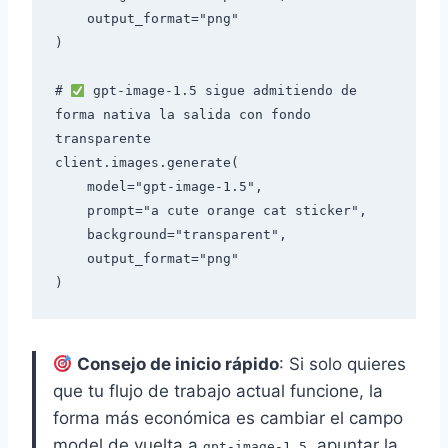
    output_format="png"

)

# 
 gpt-image-1.5 sigue admitiendo de 
forma nativa la salida con fondo 
transparente

client.images.generate(

    model="gpt-image-1.5",

    prompt="a cute orange cat sticker",

    background="transparent",

    output_format="png"

Consejo de inicio rápido
: Si solo quieres
que tu flujo de trabajo actual funcione, la
forma más económica es cambiar el campo
model de vuelta a
, apuntar la
gpt-image-1.5