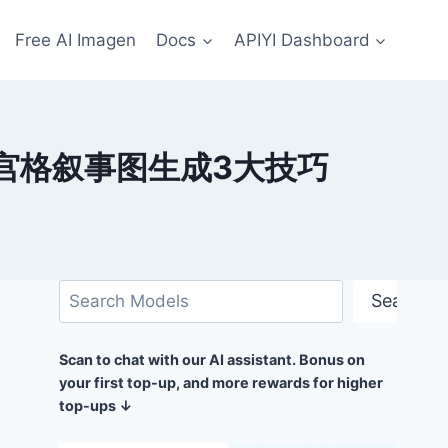
Free AI Imagen
Docs
APIYI Dashboard
加持四宫格叙事图生成3大技巧
搜
Search
索
Scan to chat with our AI assistant. Bonus on
your first top-up, and more rewards for higher
top-ups ↓