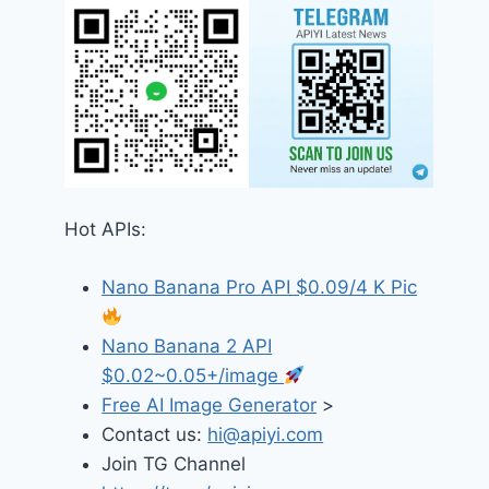
Hot APIs:
Nano Banana Pro API $0.09/4 K Pic
Nano Banana 2 API
$0.02~0.05+/image
Free AI Image Generator
>
Contact us:
hi@apiyi.com
Join TG Channel