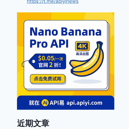
https://t.me/apiyinews
近期文章