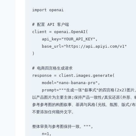
import openai

# 配置 API 客户端

client = openai.OpenAI(

    api_key="YOUR_API_KEY",

    base_url="https://api.apiyi.com/v1"

)

# 电商四宫格生成请求

response = client.images.generate(

    model="nano-banana-pro",

    prompt="""生成一张"叙事式"的四宫格(2x2)图片。

以产品图片为主要主体;保持产品一致性/真实还原(外形、标签
参考参考图的构图叙事、基调与风格(光线、氛围、版式/布
不要添加任何额外文字。

整体审美与参考图保持一致。""",

    n=1,
