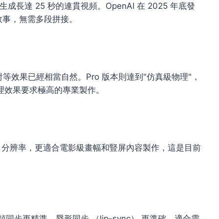
生成長達 25 秒的連貫視頻。OpenAI 在 2025 年底發
敘事，無需多段拼接。
等效果已經相當自然。Pro 版本則達到"仿真級物理"，
理效果要求極高的專業製作。
4×1792 分辨率，更適合電影級畫幅和豎屏內容製作，這是目前
同步更精準，脣形同步 （lip-sync） 更準確，適合需