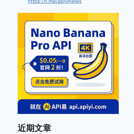
https://t.me/apiyinews
近期文章