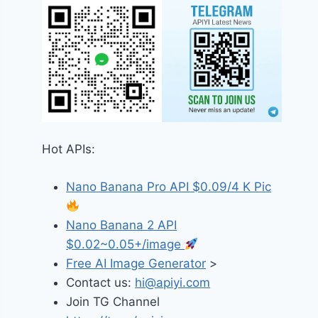
Hot APIs:
Nano Banana Pro API $0.09/4 K Pic
Nano Banana 2 API
$0.02~0.05+/image
Free AI Image Generator
>
Contact us:
hi@apiyi.com
Join TG Channel