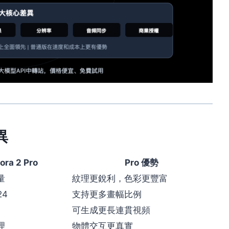
異
ora 2 Pro
Pro 優勢
量
紋理更銳利，色彩更豐富
24
支持更多畫幅比例
可生成更長連貫視頻
理
物體交互更真實