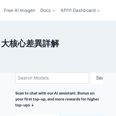
Free AI Imagen
Docs
APIYI Dashboard
 6 大核心差異詳解
搜
Search
尋
Scan to chat with our AI assistant. Bonus on
your first top-up, and more rewards for higher
top-ups ↓