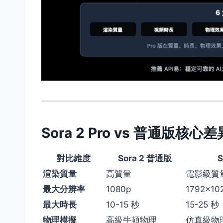
Sora 2 Pro vs 普通版核心差
對比維度
Sora 2 普通版
S
渲染質量
高質量
電影級質
最大分辨率
1080p
1792×10
最大時長
10-15 秒
15-25 秒
物理模擬
高級牛頓物理
仿真級物