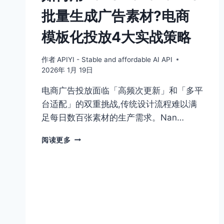
批量生成广告素材?电商
模板化投放4大实战策略
作者
APIYI - Stable and affordable AI API
2026年 1月 19日
电商广告投放面临「高频次更新」和「多平
台适配」的双重挑战,传统设计流程难以满
足每日数百张素材的生产需求。Nan…
如
阅读更多
何
用
NANO
BANANA
PRO
批
量
生