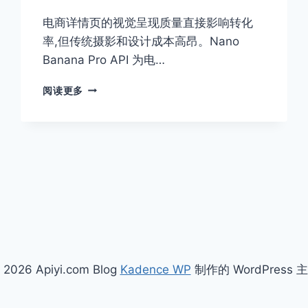
电商详情页的视觉呈现质量直接影响转化
率,但传统摄影和设计成本高昂。Nano
Banana Pro API 为电…
如
阅读更多
何
用
AI
做
电
商
详
情
页?
NANO
BANANA
PRO
 2026 Apiyi.com Blog
Kadence WP
制作的 WordPress 
API
加
持