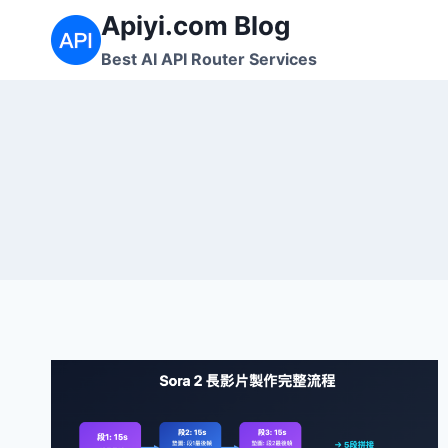
跳
Apiyi.com Blog
到
Best AI API Router Services
内
容