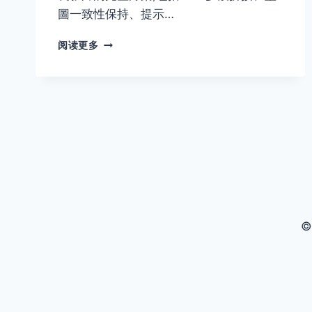
圖一致性保持、提示…
SORA
阅读更多
2
如
何
製
作
一
分
鐘
以
上
的
長
©
影
片?
多
段
拼
接