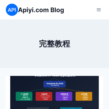
跳
Apiyi.com Blog
到
内
容
完整教程