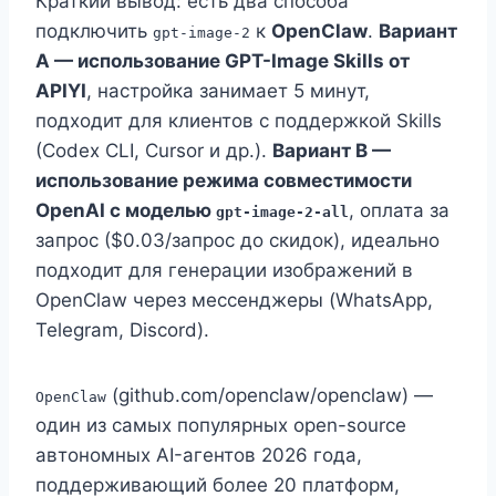
Краткий вывод: есть два способа
подключить
к
OpenClaw
.
Вариант
gpt-image-2
А — использование GPT-Image Skills от
APIYI
, настройка занимает 5 минут,
подходит для клиентов с поддержкой Skills
(Codex CLI, Cursor и др.).
Вариант B —
использование режима совместимости
OpenAI с моделью
, оплата за
gpt-image-2-all
запрос ($0.03/запрос до скидок), идеально
подходит для генерации изображений в
OpenClaw через мессенджеры (WhatsApp,
Telegram, Discord).
(github.com/openclaw/openclaw) —
OpenClaw
один из самых популярных open-source
автономных AI-агентов 2026 года,
поддерживающий более 20 платформ,