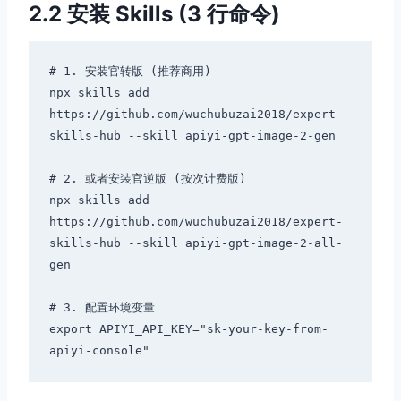
2.2 安装 Skills (3 行命令)
# 1. 安装官转版 (推荐商用)

npx skills add 
https://github.com/wuchubuzai2018/expert-
skills-hub --skill apiyi-gpt-image-2-gen

# 2. 或者安装官逆版 (按次计费版)

npx skills add 
https://github.com/wuchubuzai2018/expert-
skills-hub --skill apiyi-gpt-image-2-all-
gen

# 3. 配置环境变量

export APIYI_API_KEY="sk-your-key-from-