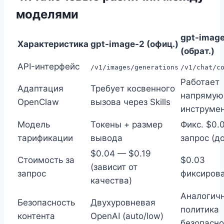
моделями
gpt-image
Характеристика
gpt-image-2 (офиц.)
(обрат.)
API-интерфейс
/v1/images/generations
/v1/chat/c
Работает
Адаптация
Требует косвенного
напрямую
OpenClaw
вызова через Skills
инструмен
Модель
Токены + размер
Фикс. $0.
тарификации
вывода
запрос (д
$0.04 — $0.19
Стоимость за
$0.03
(зависит от
запрос
фиксиров
качества)
Аналогич
Безопасность
Двухуровневая
политика
контента
OpenAI (auto/low)
безопасно