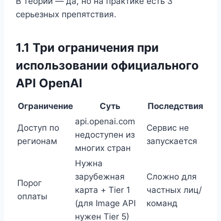
В теории — да, но на практике есть 3
серьезных препятствия.
1.1 Три ограничения при
использовании официального
API OpenAI
Ограничение
Суть
Последствия
api.openai.com
Доступ по
Сервис не
недоступен из
регионам
запускается
многих стран
Нужна
зарубежная
Сложно для
Порог
карта + Tier 1
частных лиц/
оплаты
(для Image API
команд
нужен Tier 5)