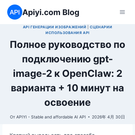
Перейти
Apiyi.com Blog
к
содержимому
API ГЕНЕРАЦИИ ИЗОБРАЖЕНИЙ
|
СЦЕНАРИИ
ИСПОЛЬЗОВАНИЯ API
Полное руководство по
подключению gpt-
image-2 к OpenClaw: 2
варианта + 10 минут на
освоение
От
APIYI - Stable and affordable AI API
2026年 4月 30日