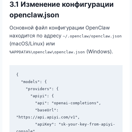
3.1 Изменение конфигурации
openclaw.json
Основной файл конфигурации OpenClaw
находится по адресу
~/.openclaw/openclaw.json
(macOS/Linux) или
(Windows).
%APPDATA%\openclaw\openclaw.json
{

  "models": {

    "providers": {

      "apiyi": {

        "api": "openai-completions",

        "baseUrl": 
"https://api.apiyi.com/v1",

        "apiKey": "sk-your-key-from-apiyi-
console",
