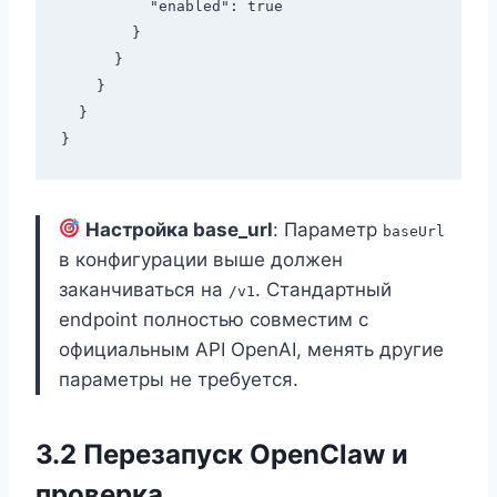
          "enabled": true

        }

      }

    }

  }

Настройка base_url
: Параметр
baseUrl
в конфигурации выше должен
заканчиваться на
. Стандартный
/v1
endpoint полностью совместим с
официальным API OpenAI, менять другие
параметры не требуется.
3.2 Перезапуск OpenClaw и
проверка