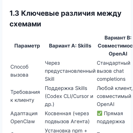
1.3 Ключевые различия между
схемами
Вариант B:
Параметр
Вариант А: Skills
Совместимос
OpenAI
Через
Стандартный
Способ
предустановленный
вызов chat
вызова
Skill
completions
Поддержка Skills
Любой клиент,
Требования
(Codex CLI/Cursor и
совместимый 
к клиенту
др.)
OpenAI
Адаптация
Косвенная (через
Прямая
OpenClaw
подвызов Агента)
поддержка
Установка npm +