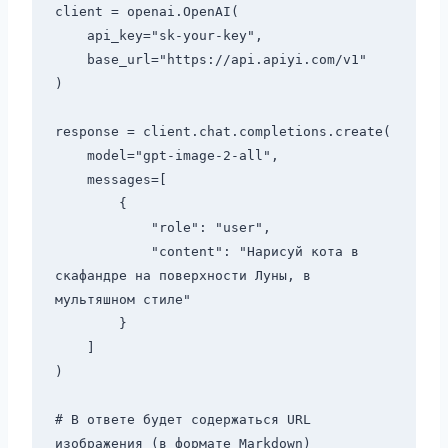
client = openai.OpenAI(

    api_key="sk-your-key",

    base_url="https://api.apiyi.com/v1"

)

response = client.chat.completions.create(

    model="gpt-image-2-all",

    messages=[

        {

            "role": "user",

            "content": "Нарисуй кота в 
скафандре на поверхности Луны, в 
мультяшном стиле"

        }

    ]

)

# В ответе будет содержаться URL 
изображения (в формате Markdown)
