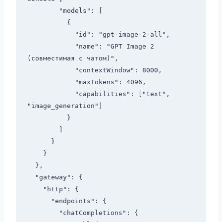
        "models": [

          {

            "id": "gpt-image-2-all",

            "name": "GPT Image 2 
(совместимая с чатом)",

            "contextWindow": 8000,

            "maxTokens": 4096,

            "capabilities": ["text", 
"image_generation"]

          }

        ]

      }

    }

  },

  "gateway": {

    "http": {

      "endpoints": {

        "chatCompletions": {
