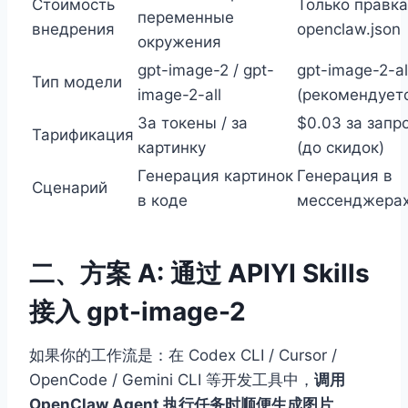
Стоимость
Только правка
переменные
внедрения
openclaw.json
окружения
gpt-image-2 / gpt-
gpt-image-2-al
Тип модели
image-2-all
(рекомендует
За токены / за
$0.03 за запр
Тарификация
картинку
(до скидок)
Генерация картинок
Генерация в
Сценарий
в коде
мессенджера
二、方案 A: 通过 APIYI Skills
接入 gpt-image-2
如果你的工作流是：在 Codex CLI / Cursor /
OpenCode / Gemini CLI 等开发工具中，
调用
OpenClaw Agent 执行任务时顺便生成图片
，