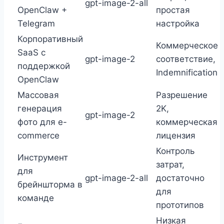
gpt-image-2-all
OpenClaw +
простая
Telegram
настройка
Корпоративный
Коммерческое
SaaS с
gpt-image-2
соответствие,
поддержкой
Indemnification
OpenClaw
Массовая
Разрешение
генерация
2K,
gpt-image-2
фото для e-
коммерческая
commerce
лицензия
Контроль
Инструмент
затрат,
для
gpt-image-2-all
достаточно
брейншторма в
для
команде
прототипов
Низкая