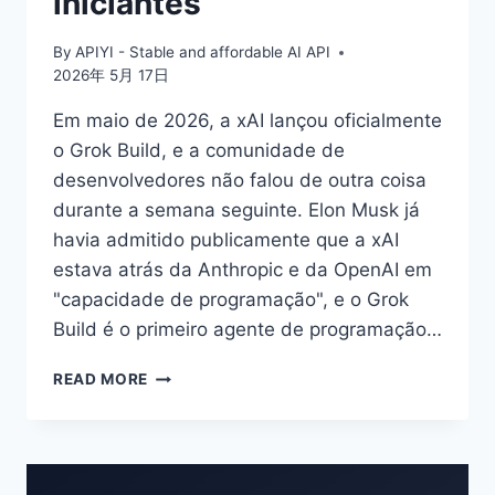
iniciantes
By
APIYI - Stable and affordable AI API
2026年 5月 17日
Em maio de 2026, a xAI lançou oficialmente
o Grok Build, e a comunidade de
desenvolvedores não falou de outra coisa
durante a semana seguinte. Elon Musk já
havia admitido publicamente que a xAI
estava atrás da Anthropic e da OpenAI em
"capacidade de programação", e o Grok
Build é o primeiro agente de programação…
O
READ MORE
QUE
É
O
GROK
BUILD?