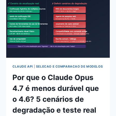
AO
GPT-
IMAGE-
2:
EXECUTE
EM
5
MINUTOS
COM
SKILLS,
SEM
ESCREVER
UMA
CLAUDE API
|
SELECAO E COMPARACAO DE MODELOS
LINHA
Por que o Claude Opus
DE
CÓDIGO
4.7 é menos durável que
HTTP
o 4.6? 5 cenários de
degradação e teste real