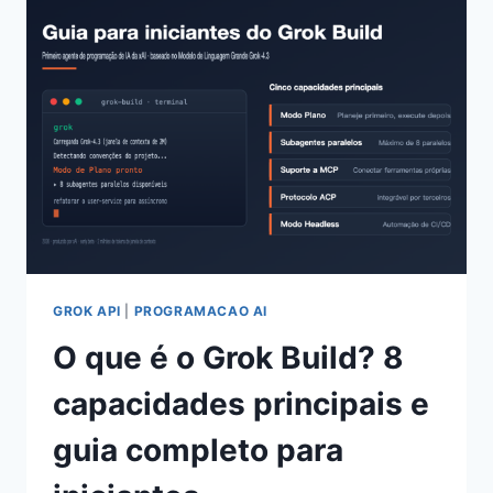
CODE
AGENT
VIEW:
1
TERMINAL
PARA
GERENCIAR
N
SESSÕES
DE
IA
PARALELAS
GROK API
|
PROGRAMACAO AI
O que é o Grok Build? 8
capacidades principais e
guia completo para