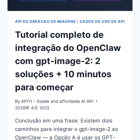
DE
TRABALHO
QUE
NÃO
API DE GERACAO DE IMAGENS
|
CASOS DE USO DE API
DESISTE
Tutorial completo de
ATÉ
ATINGIR
integração do OpenClaw
O
OBJETIVO
com gpt-image-2: 2
soluções + 10 minutos
para começar
By
APIYI - Stable and affordable AI API
2026年 4月 30日
Conclusão em uma frase: Existem dois
caminhos para integrar o gpt-image-2 ao
OpenClaw — a Opção A é usar os GPT-