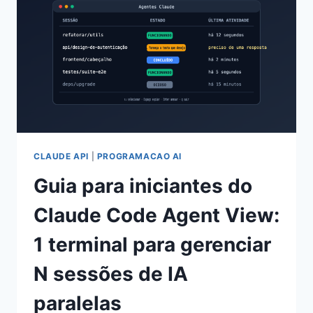
E
ANÁLISE
DAS
5
PRINCIPAIS
ATUALIZAÇÕES
NA
CAPACIDADE
DE
AGENTE
CLAUDE API
|
PROGRAMACAO AI
Guia para iniciantes do
Claude Code Agent View:
1 terminal para gerenciar
N sessões de IA
paralelas