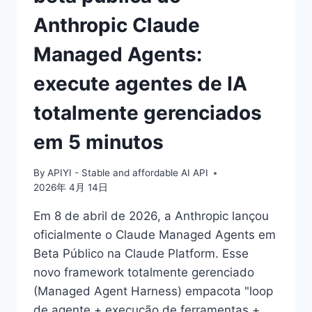
DO
Anthropic Claude
PLANO
MAX
Managed Agents:
execute agentes de IA
totalmente gerenciados
em 5 minutos
By
APIYI - Stable and affordable AI API
2026年 4月 14日
Em 8 de abril de 2026, a Anthropic lançou
oficialmente o Claude Managed Agents em
Beta Público na Claude Platform. Esse
novo framework totalmente gerenciado
(Managed Agent Harness) empacota "loop
de agente + execução de ferramentas +