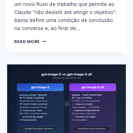
um novo fluxo de trabalho que permite ao
Claude "não desistir até atingir o objetivo":
basta definir uma condição de conclusão
na conversa e, ao final de…
INTRODUÇÃO
READ MORE
AO
MODO
GOAL
DO
CLAUDE
CODE:
6
PONTOS
PRINCIPAIS
PARA
ENTENDER
O
NOVO
FLUXO