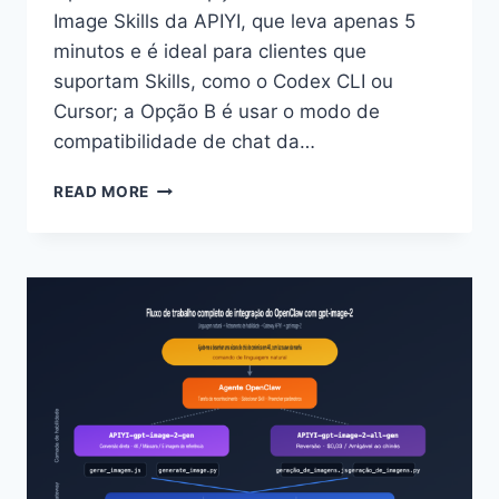
Image Skills da APIYI, que leva apenas 5
minutos e é ideal para clientes que
suportam Skills, como o Codex CLI ou
Cursor; a Opção B é usar o modo de
compatibilidade de chat da…
TUTORIAL
READ MORE
COMPLETO
DE
INTEGRAÇÃO
DO
OPENCLAW
COM
GPT-
IMAGE-
2:
2
SOLUÇÕES
+
10