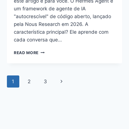
este artigo é para você. O Hermes Agent é
um framework de agente de IA
"autocrescível" de código aberto, lançado
pela Nous Research em 2026. A
característica principal? Ele aprende com
cada conversa que…
O
READ MORE
QUE
É
O
HERMES
Page
Next
1
2
3
AGENT?
ENTENDA
navigation
Page
ESTE
AGENTE
DE
IA
DE
CÓDIGO