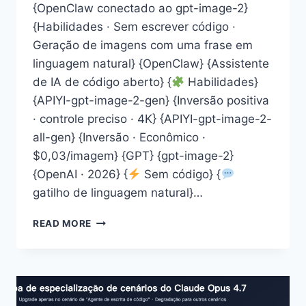
{OpenClaw conectado ao gpt-image-2}
{Habilidades · Sem escrever código ·
Geração de imagens com uma frase em
linguagem natural} {OpenClaw} {Assistente
de IA de código aberto} {
Habilidades}
{APIYI-gpt-image-2-gen} {Inversão positiva
· controle preciso · 4K} {APIYI-gpt-image-2-
all-gen} {Inversão · Econômico ·
$0,03/imagem} {GPT} {gpt-image-2}
{OpenAI · 2026} {
Sem código} {
gatilho de linguagem natural}…
MELHOR
READ MORE
SOLUÇÃO
PARA
INTEGRAR
O
OPENCLAW