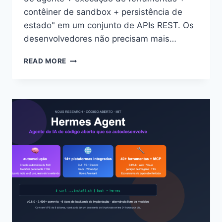
contêiner de sandbox + persistência de
estado" em um conjunto de APIs REST. Os
desenvolvedores não precisam mais…
LANÇAMENTO
READ MORE
DA
VERSÃO
BETA
PÚBLICA
DO
ANTHROPIC
CLAUDE
MANAGED
AGENTS:
EXECUTE
AGENTES
DE
IA
TOTALMENTE
GERENCIADOS