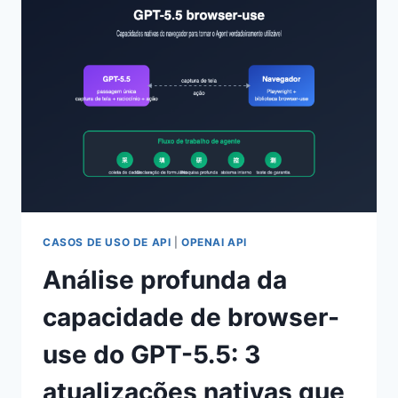
8
CAPACIDADES
PRINCIPAIS
E
GUIA
COMPLETO
PARA
INICIANTES
CASOS DE USO DE API
|
OPENAI API
Análise profunda da
capacidade de browser-
use do GPT-5.5: 3
atualizações nativas que