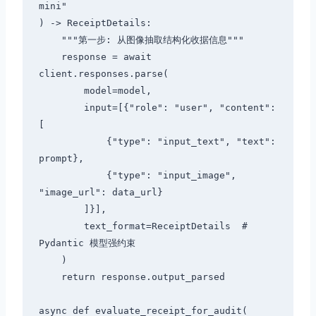
mini"

) -> ReceiptDetails:

    """第一步: 从图像抽取结构化收据信息"""

    response = await 
client.responses.parse(

        model=model,

        input=[{"role": "user", "content": 
[

            {"type": "input_text", "text": 
prompt},

            {"type": "input_image", 
"image_url": data_url}

        ]}],

        text_format=ReceiptDetails  # 
Pydantic 模型强约束

    )

    return response.output_parsed

async def evaluate_receipt_for_audit(
