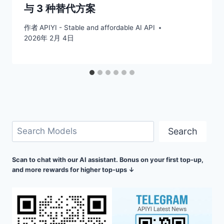
与 3 种替代方案
作者
APIYI - Stable and affordable AI API
2026年 2月 4日
搜
Search
索
Scan to chat with our AI assistant. Bonus on your first top-up,
and more rewards for higher top-ups ↓