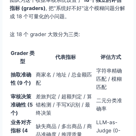
指标 (graders)
, 把"系统好不好"这个模糊问题分解
成 18 个可量化的小问题。
这 18 个 grader 大致分为三类:
Grader 类
代表指标
评估方式
型
字符串精确
抽取准确
商家名 / 地址 / 总金额匹
匹配 / 模糊
性 (9 个)
配
匹配
审核决策
差旅判定 / 超额判定 / 算
二元分类准
准确性 (5
错检测 / 手写X识别 / 最
确率
个)
终决策
业务对齐
LLM-as-
缺失商品 / 多出商品 / 商
指标 (4
Judge (0-
品准确度 / 推理质量