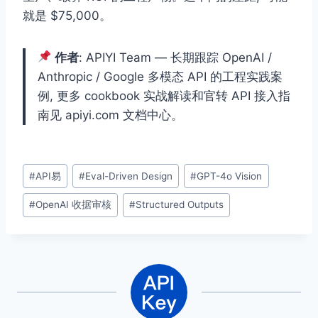
就是 $75,000。
作者
: APIYI Team — 长期跟踪 OpenAI /
Anthropic / Google 多模态 API 的工程实践案
例, 更多 cookbook 实战解读和官转 API 接入指
南见 apiyi.com 文档中心。
文
#
API易
#
Eval-Driven Design
#
GPT-4o Vision
章
#
OpenAI 收据审核
#
Structured Outputs
标
签：