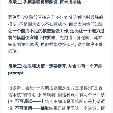
启示二: 先用最强模型跑通, 再考虑省钱
案例里 V0 阶段直接选了 o4-mini 这种当时最强的
模型, 不是因为团队不在意成本, 而是因为他们知道
让一个能力不足的模型勉强工作, 远比让一个能力过
剩的模型便宜地工作要难
。先跑通业务逻辑、建立
完整的评估体系, 再做模型替换实验, 这个顺序不能
颠倒。
启示三: 抽取和决策一定要拆开, 别贪心写一个万能
prompt
很多新手会想: 一次调用就能从图片直接得到"是否
需审核"的结论, 多省钱啊! 但这种设计有两个致命缺
陷:
不可调试
——出错了不知道是看错图还是判错逻
辑;
不可复用
——抽取结果只能用于这一个决策。拆