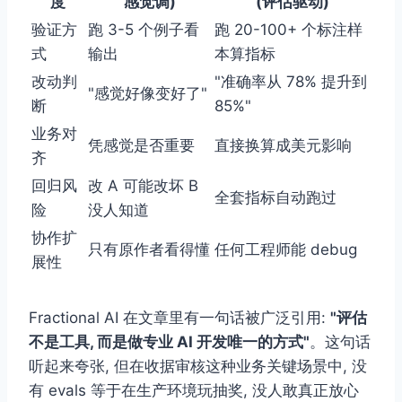
度
感觉调)
(评估驱动)
验证方
跑 3-5 个例子看
跑 20-100+ 个标注样
式
输出
本算指标
改动判
"准确率从 78% 提升到
"感觉好像变好了"
断
85%"
业务对
凭感觉是否重要
直接换算成美元影响
齐
回归风
改 A 可能改坏 B
全套指标自动跑过
险
没人知道
协作扩
只有原作者看得懂
任何工程师能 debug
展性
Fractional AI 在文章里有一句话被广泛引用:
"评估
不是工具, 而是做专业 AI 开发唯一的方式"
。这句话
听起来夸张, 但在收据审核这种业务关键场景中, 没
有 evals 等于在生产环境玩抽奖, 没人敢真正放心