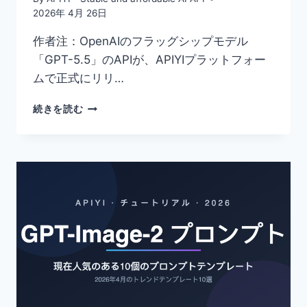
最
2026年 4月 26日
新
版）
作者注：OpenAIのフラッグシップモデル
「GPT-5.5」のAPIが、APIYIプラットフォー
ムで正式にリリ…
GPT-
続きを読む
5.5
API
が
APIYI
に
登
場：
公
式
転
送
リ
ソ