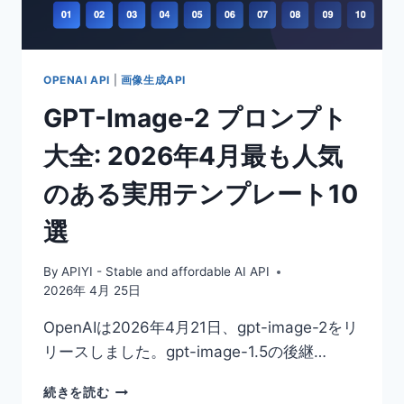
ー
ス
が
15%OFF、
100
OPENAI API
|
画像生成API
チ
GPT-Image-2 プロンプト
ャ
ー
大全: 2026年4月最も人気
ジ
で
のある実用テンプレート10
10
プ
選
レ
ゼ
ン
By
APIYI - Stable and affordable AI API
ト
2026年 4月 25日
か
ら
OpenAIは2026年4月21日、gpt-image-2をリ
リースしました。gpt-image-1.5の後継…
GPT-
続きを読む