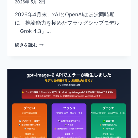
2026年 5月 2日
続
画
2026年4月末、xAIとOpenAIはほぼ同時期
像
に、推論能力を極めたフラッグシップモデル
生
「Grok 4.3」…
成
が
GROK
で
続きを読む
4.3
き
対
な
GPT-
い
5.5
理
API
由
全
の
方
解
位
説
比
較：
7
つ
の
次