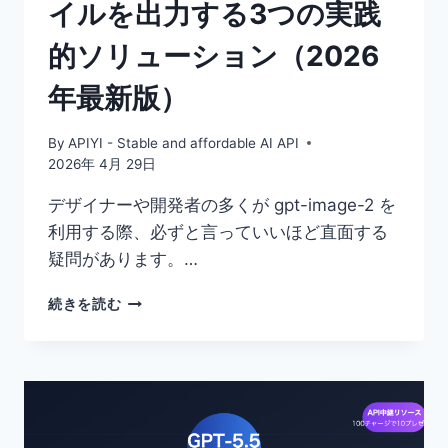
イルを出力する3つの実践
践
的
的ソリューション（2026
な
解
年最新版）
決
策
By
APIYI - Stable and affordable AI API
2026年 4月 29日
デザイナーや開発者の多くが gpt-image-2 を
利用する際、必ずと言っていいほど直面する
疑問があります。…
GPT-
続きを読む
IMAGE-
2
で
PSD
フ
ァ
イ