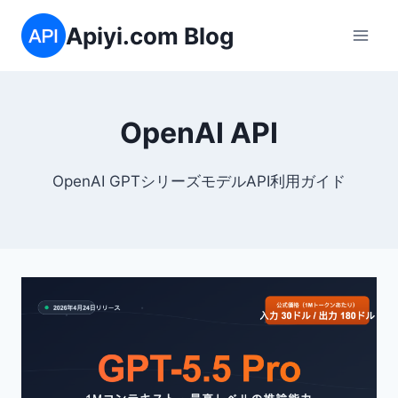
内
Apiyi.com Blog
容
を
ス
キ
OpenAI API
ッ
プ
OpenAI GPTシリーズモデルAPI利用ガイド