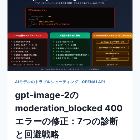
PRO
の
科
学
的
パ
ラ
ダ
イ
ム
図
実
測：
AIモデルのトラブルシューティング
|
OPENAI API
6
gpt-image-2の
つ
の
moderation_blocked 400
次
元
エラーの修正：7つの診断
で
証
と回避戦略
明
す