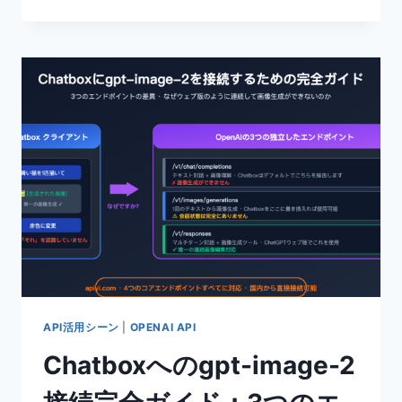
IMAGE-
デ
2-
ル
VIP
呼
サ
び
イ
出
ズ
し
完
ソ
全
リ
ガ
ュ
イ
ー
ド：
シ
30
ョ
段
ン
階
の
解
像
度
API活用シーン
|
OPENAI API
組
Chatboxへのgpt-image-2
み
合
わ