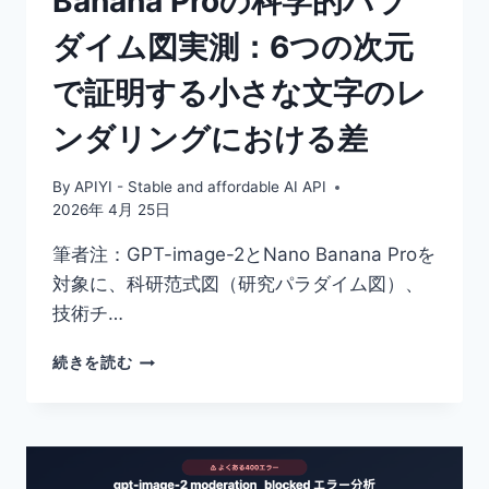
Banana Proの科学的パラ
テ
ダイム図実測：6つの次元
ン
プ
で証明する小さな文字のレ
レ
ー
ンダリングにおける差
ト
10
選
By
APIYI - Stable and affordable AI API
2026年 4月 25日
筆者注：GPT-image-2とNano Banana Proを
対象に、科研范式図（研究パラダイム図）、
技術チ…
GPT-
続きを読む
IMAGE-
2
対
NANO
BANANA