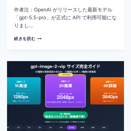
作者注：OpenAI がリリースした最新モデル
「gpt-5.5-pro」が正式に API で利用可能にな
りまし…
GPT-
続きを読む
5.5
PRO
API
接
続
ガ
イ
ド：
1M
コ
ン
テ
キ
ス
ト