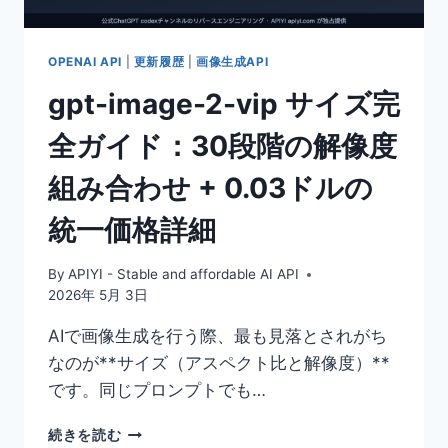
+
推
論
OPENAI API
|
更新履歴
|
画像生成API
コ
gpt-image-2-vip サイズ完
ス
ト
全ガイド：30段階の解像度
パ
フ
組み合わせ + 0.03ドルの
ォ
ー
統一価格詳細
マ
ン
ス
By
APIYI - Stable and affordable AI API
6
2026年 5月 3日
倍
の
AIで画像生成を行う際、最も見落とされがち
国
なのが**サイズ（アスペクト比と解像度）**
内
です。同じプロンプトでも…
向
け
GPT-
モ
続きを読む