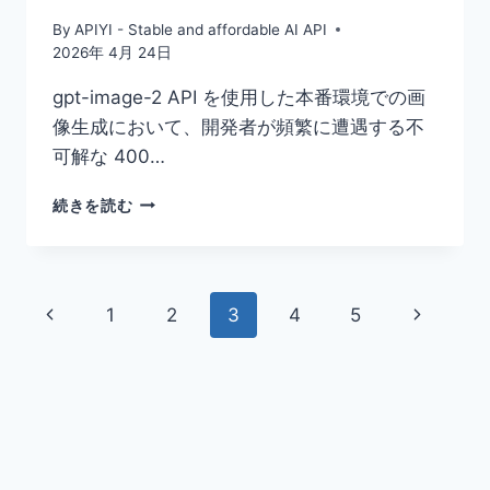
る
By
APIYI - Stable and affordable AI API
小
2026年 4月 24日
さ
な
gpt-image-2 API を使用した本番環境での画
文
像生成において、開発者が頻繁に遭遇する不
字
可解な 400…
の
レ
GPT-
ン
続きを読む
IMAGE-
ダ
2
リ
の
ン
MODERATION_BLOCKED
グ
ペ
前
次
1
2
3
4
5
400
に
エ
お
ー
の
の
ラ
け
ー
る
ペ
ペ
ジ
の
差
修
ー
ー
ナ
正：
7
ジ
ジ