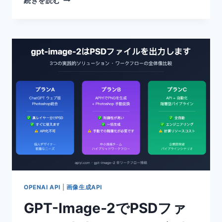
続きを読む
IMAGE-
2
API
で
MUST
BE
VERIFIED
エ
ラ
ー
が
発
生
す
る
際
の
3
OPENAI API
|
画像生成API
つ
GPT-Image-2でPSDファ
の
実