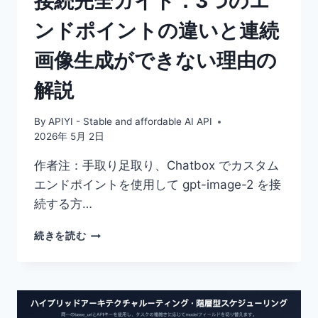
接続完全ガイド：3つのエ
せ
ンドポイントの違いと連続
+
0.03
画像生成ができない理由の
ド
ル
解説
の
統
一
By
APIYI - Stable and affordable AI API
価
2026年 5月 2日
格
詳
作者注：手取り足取り、Chatbox でカスタム
細
エンドポイントを使用して gpt-image-2 を接
続する方…
CHATBOX
続きを読む
へ
の
GPT-
IMAGE-
2