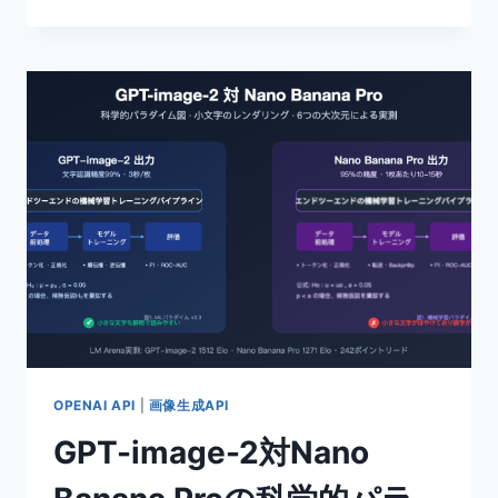
IMAGE-
2
プ
ロ
ン
プ
ト
大
全:
2026
年
4
月
最
も
人
気
の
OPENAI API
|
画像生成API
あ
GPT-image-2対Nano
る
実
用