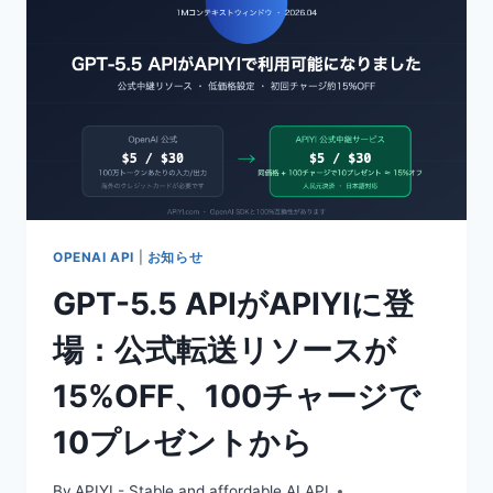
ル
を
出
力
す
る
3
つ
の
実
践
OPENAI API
|
お知らせ
的
GPT-5.5 APIがAPIYIに登
ソ
リ
場：公式転送リソースが
ュ
ー
15%OFF、100チャージで
シ
ョ
10プレゼントから
ン
（2026
年
By
APIYI - Stable and affordable AI API