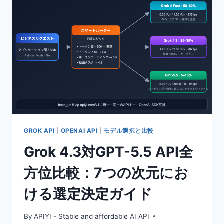
接
続
完
全
ガ
イ
ド：
3
つ
の
エ
ン
ド
GROK API
|
OPENAI API
|
モデル選択と比較
ポ
Grok 4.3対GPT-5.5 API全
イ
ン
方位比較：7つの次元にお
ト
の
ける選定決定ガイド
違
い
と
By
APIYI - Stable and affordable AI API
連