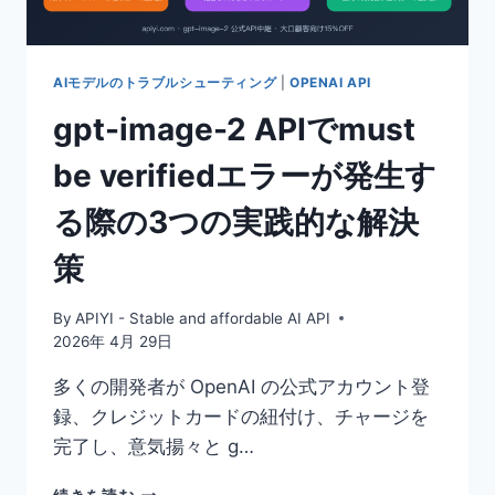
元
に
お
け
AIモデルのトラブルシューティング
|
OPENAI API
る
gpt-image-2 APIでmust
選
定
be verifiedエラーが発生す
決
定
る際の3つの実践的な解決
ガ
イ
策
ド
By
APIYI - Stable and affordable AI API
2026年 4月 29日
多くの開発者が OpenAI の公式アカウント登
録、クレジットカードの紐付け、チャージを
完了し、意気揚々と g…
GPT-