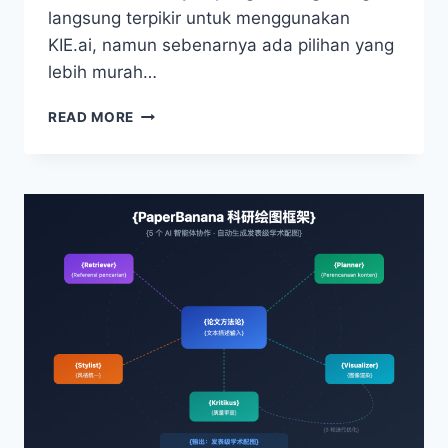
langsung terpikir untuk menggunakan
KIE.ai, namun sebenarnya ada pilihan yang
lebih murah…
TUTORIAL
READ MORE
LENGKAP
PANGGILAN
API
NANO
BANANA
PRO:
44%
LEBIH
MURAH
DARI
KIE.AI,
INTEGRASI
CEPAT
FORMAT
ASLI
GOOGLE