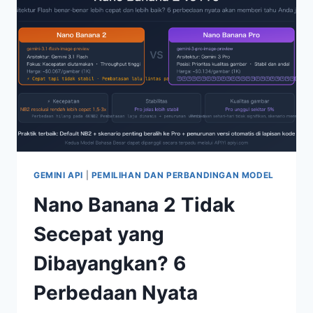
PERUBAHAN
BESAR
DAN
PANDUAN
KEPUTUSAN
UPGRADE
GEMINI API
|
PEMILIHAN DAN PERBANDINGAN MODEL
Nano Banana 2 Tidak
Secepat yang
Dibayangkan? 6
Perbedaan Nyata