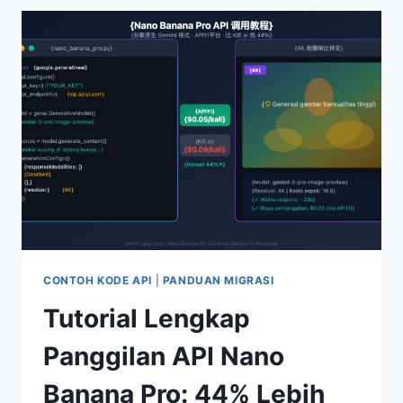
MENGHASILKAN
GAMBAR?
3
PERBEDAAN
UTAMA
MEMBANTU
ANDA
MEMBEDAKAN
MODEL
TEKS
DAN
MODEL
GAMBAR
CONTOH KODE API
|
PANDUAN MIGRASI
Tutorial Lengkap
Panggilan API Nano
Banana Pro: 44% Lebih