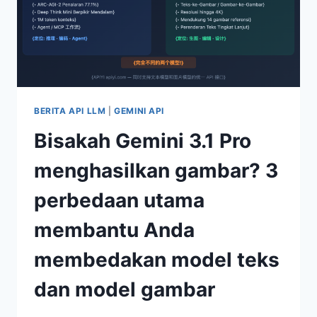
LENGKAP
PENGALIHAN
MODEL
PEMBUATAN
GAMBAR
GEMINI
BERITA API LLM
|
GEMINI API
Bisakah Gemini 3.1 Pro
menghasilkan gambar? 3
perbedaan utama
membantu Anda
membedakan model teks
dan model gambar