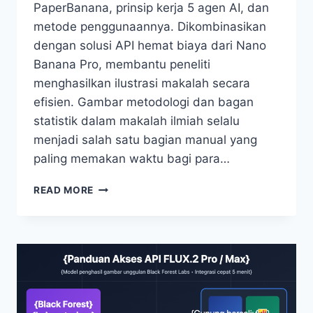
PaperBanana, prinsip kerja 5 agen AI, dan
metode penggunaannya. Dikombinasikan
dengan solusi API hemat biaya dari Nano
Banana Pro, membantu peneliti
menghasilkan ilustrasi makalah secara
efisien. Gambar metodologi dan bagan
statistik dalam makalah ilmiah selalu
menjadi salah satu bagian manual yang
paling memakan waktu bagi para…
MENGUASAI
READ MORE
ILUSTRASI
ILMIAH
PAPERBANANA:
TUTORIAL
LENGKAP
5
AGEN
AI