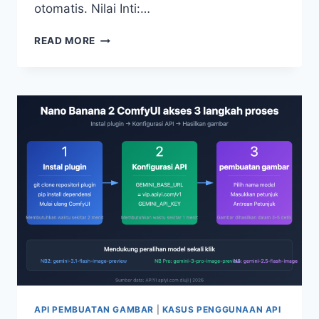
otomatis. Nilai Inti:…
TUTORIAL
READ MORE
LENGKAP
5
LANGKAH
MENGAKSES
API
GAMBAR
NANO
BANANA
PRO
MENGGUNAKAN
OPENCLAW
API PEMBUATAN GAMBAR
|
KASUS PENGGUNAAN API