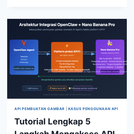
BANANA
2
TIDAK
SECEPAT
YANG
DIBAYANGKAN?
6
PERBEDAAN
NYATA
DIBANDINGKAN
DENGAN
PRO
API PEMBUATAN GAMBAR
|
KASUS PENGGUNAAN API
Tutorial Lengkap 5
Langkah Mengakses API