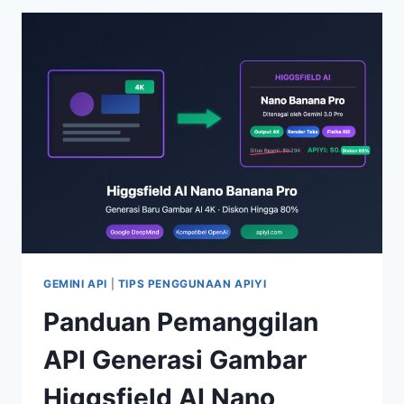
API
FLUX.2
PRO
DAN
MAX:
PANDUAN
PRAKTIS
MODEL
GENERASI
GAMBAR
TERKUAT
BFL
GEMINI API
|
TIPS PENGGUNAAN APIYI
Panduan Pemanggilan
API Generasi Gambar
Higgsfield AI Nano