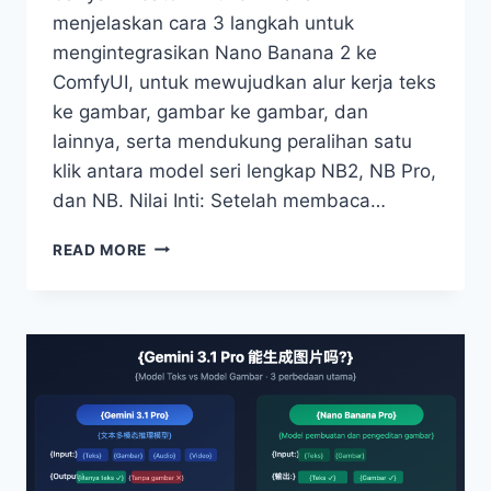
menjelaskan cara 3 langkah untuk
mengintegrasikan Nano Banana 2 ke
ComfyUI, untuk mewujudkan alur kerja teks
ke gambar, gambar ke gambar, dan
lainnya, serta mendukung peralihan satu
klik antara model seri lengkap NB2, NB Pro,
dan NB. Nilai Inti: Setelah membaca…
3
READ MORE
LANGKAH
UNTUK
MENGINTEGRASIKAN
NANO
BANANA
2
KE
COMFYUI
–
TUTORIAL