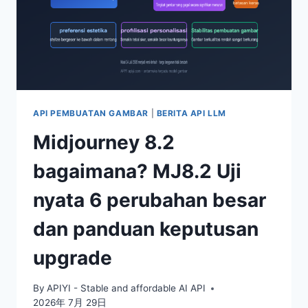
API PEMBUATAN GAMBAR
|
BERITA API LLM
Midjourney 8.2
bagaimana? MJ8.2 Uji
nyata 6 perubahan besar
dan panduan keputusan
upgrade
By
APIYI - Stable and affordable AI API
2026年 7月 29日