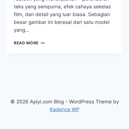
teks yang sempurna, efek cahaya sekelas
film, dan detail yang luar biasa. Sebagian
besar gambar ini berasal dari satu model
yang…
PANDUAN
READ MORE
PEMANGGILAN
API
GENERASI
GAMBAR
HIGGSFIELD
AI
NANO
BANANA
PRO:
© 2026 Apiyi.com Blog - WordPress Theme by
PERBANDINGAN
5
Kadence WP
SOLUSI,
DAPATKAN
GAMBAR