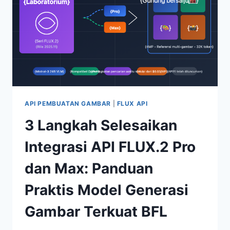
MENGHASILKAN
ILUSTRASI
AKADEMIK
SECARA
OTOMATIS
API PEMBUATAN GAMBAR
|
FLUX API
3 Langkah Selesaikan
Integrasi API FLUX.2 Pro
dan Max: Panduan
Praktis Model Generasi
Gambar Terkuat BFL