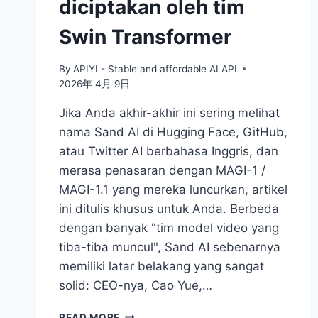
diciptakan oleh tim
Swin Transformer
By
APIYI - Stable and affordable AI API
2026年 4月 9日
Jika Anda akhir-akhir ini sering melihat
nama Sand AI di Hugging Face, GitHub,
atau Twitter AI berbahasa Inggris, dan
merasa penasaran dengan MAGI-1 /
MAGI-1.1 yang mereka luncurkan, artikel
ini ditulis khusus untuk Anda. Berbeda
dengan banyak "tim model video yang
tiba-tiba muncul", Sand AI sebenarnya
memiliki latar belakang yang sangat
solid: CEO-nya, Cao Yue,…
APA
READ MORE