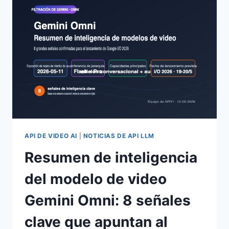
INTERPRETACIÓN
PROFUNDA
DE
LA
RESPUESTA
OFICIAL
DE
2026
Y
EL
IMPACTO
EN
LOS
API DE VIDEO AI
|
NOTICIAS DE API LLM
DESARROLLADORES
Resumen de inteligencia
del modelo de video
Gemini Omni: 8 señales
clave que apuntan al