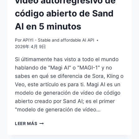
video autorregresivo de
DE
código abierto de Sand
SWIN
TRANSFORMER
AI en 5 minutos
Por
APIYI - Stable and affordable AI API
2026年 4月 9日
Si últimamente has visto a todo el mundo
hablando de "Magi AI" o "MAGI-1" y no
sabes en qué se diferencia de Sora, Kling o
Veo, este artículo es para ti. Magi AI es un
modelo de generación de vídeo de código
abierto creado por Sand AI; es el primer
"modelo de generación de vídeo…
¿QUÉ
LEER MÁS
ES
MAGI