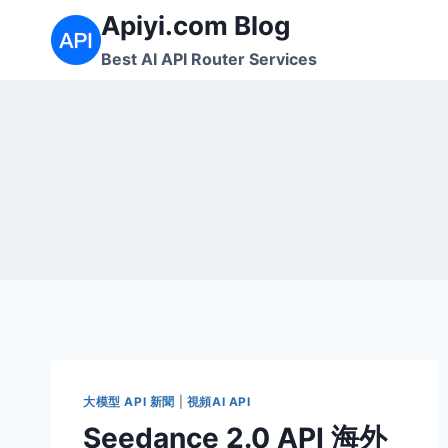
Skip
Apiyi.com Blog
to
Best AI API Router Services
content
大模型 API 新聞
|
視頻AI API
Seedance 2.0 API 海外