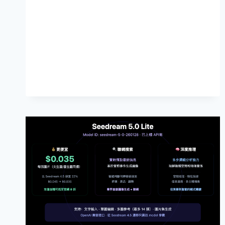
3
種
第
三
方
平
臺
接
入
方
案
詳
解