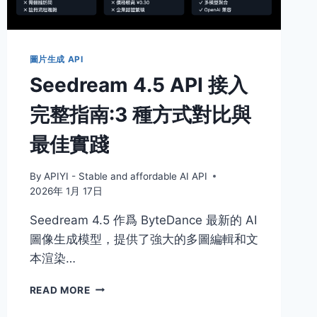
下
文
僅
$0.25/M
圖片生成 API
TOKENS
Seedream 4.5 API 接入
全
面
完整指南:3 種方式對比與
解
析
最佳實踐
By
APIYI - Stable and affordable AI API
2026年 1月 17日
Seedream 4.5 作爲 ByteDance 最新的 AI
圖像生成模型，提供了強大的多圖編輯和文
本渲染…
SEEDREAM
READ MORE
4.5
API