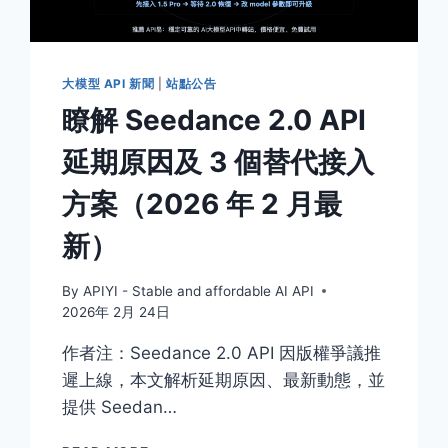
測
試
和
8
大模型 API 新聞
|
站點公告
倍
瞭解 Seedance 2.0 API
價
差
延期原因及 3 個替代接入
的
深
方案（2026 年 2 月最
度
分
新）
析
By
APIYI - Stable and affordable AI API
2026年 2月 24日
作者注：Seedance 2.0 API 因版權爭議推
遲上線，本文解析延期原因、最新動態，並
提供 Seedan…
瞭