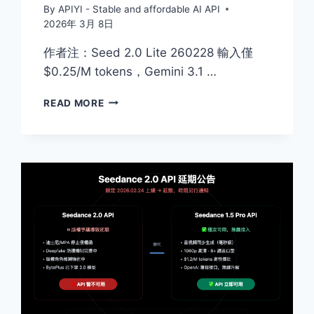
By
APIYI - Stable and affordable AI API
2026年 3月 8日
作者注：Seed 2.0 Lite 260228 輸入僅
$0.25/M tokens，Gemini 3.1 …
對
READ MORE
比
SEED
2.0
LITE
260228
與
GEMINI
3.1
PRO
PREVIEW：
6
項
基
準