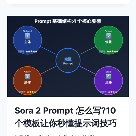
PROMPT
怎
麼
寫?
10
個
範
本
讓
你
秒
懂
提
示
詞
技
巧
Sora 2 Prompt 怎么写?10
个模板让你秒懂提示词技巧