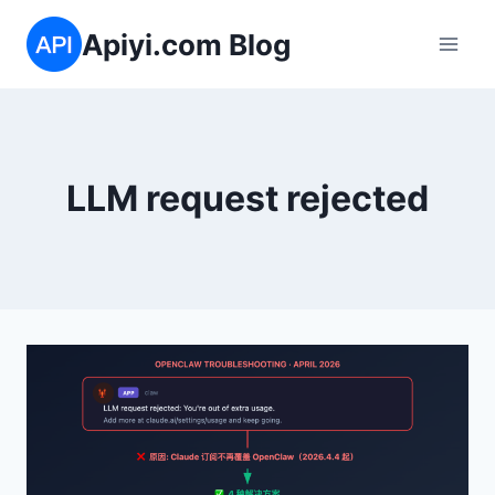
跳
Apiyi.com Blog
到
内
容
LLM request rejected