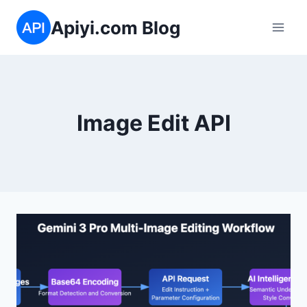
跳
Apiyi.com Blog
到
内
容
Image Edit API