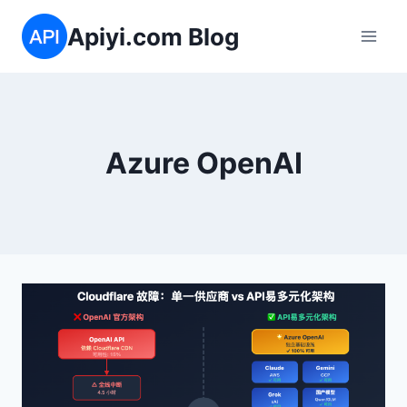
跳
Apiyi.com Blog
到
内
容
Azure OpenAI