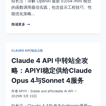
站长注：详解 OpenAI 最新 o3/o4-mini 模型
的函数调用最佳实践，包含提示工程技巧、性
能优化策略…
O3/O4-
阅读更多
MINI
函
数
调
用
CLAUDE API
|
站点公告
完
全
Claude 4 API 中转站全攻
指
南：
略：APIYI稳定供给Claude
如
何
Opus 4与Sonnet 4服务
发
挥
作者
APIYI - Stable and affordable AI API
O3/O4-
2025年 5月 23日
MINI
函
站长注：Claude 4 API 作为Anthropic最新一