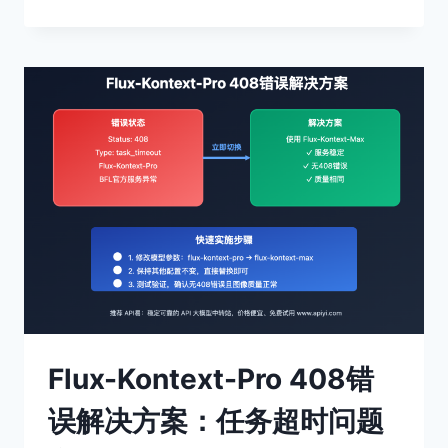
AI
编
码
助
手:
零
成
本
搭
建
多
模
型
开
发
环
境
的
Flux-Kontext-Pro 408错
完
整
误解决方案：任务超时问题
方
案