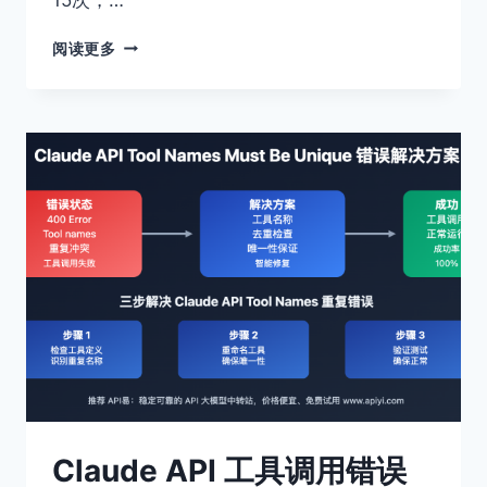
GPT-
阅读更多
IMAGE-
1
遮
罩
图
像
格
式
错
误
解
决
方
案：
MASK
IMAGE
MISSING
ALPHA
Claude API 工具调用错误
CHANNEL