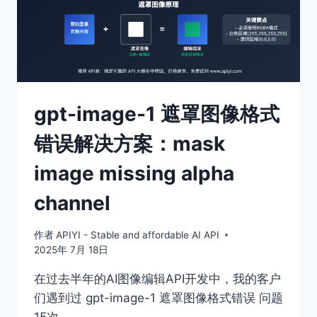
超
时
问
题
完
整
指
gpt-image-1 遮罩图像格式
南
错误解决方案：mask
image missing alpha
channel
作者
APIYI - Stable and affordable AI API
2025年 7月 18日
在过去半年的AI图像编辑API开发中，我的客户
们遇到过 gpt-image-1 遮罩图像格式错误 问题
15次，…