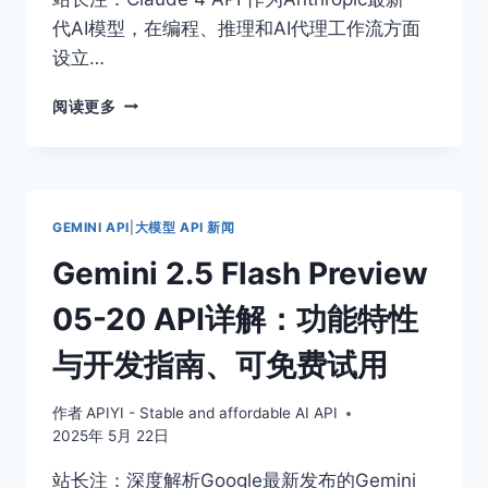
数
代AI模型，在编程、推理和AI代理工作流方面
调
用
设立…
的
最
CLAUDE
阅读更多
强
4
性
API
能
中
转
站
GEMINI API
|
大模型 API 新闻
全
攻
Gemini 2.5 Flash Preview
略：
APIYI
05-20 API详解：功能特性
稳
定
与开发指南、可免费试用
供
给
作者
APIYI - Stable and affordable AI API
CLAUDE
2025年 5月 22日
OPUS
4
站长注：深度解析Google最新发布的Gemini