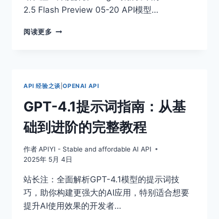
与
2.5 Flash Preview 05-20 API模型…
SONNET
4
GEMINI
服
阅读更多
2.5
务
FLASH
PREVIEW
05-
20
API 经验之谈
|
OPENAI API
API
详
GPT-4.1提示词指南：从基
解：
功
础到进阶的完整教程
能
特
作者
APIYI - Stable and affordable AI API
性
2025年 5月 4日
与
开
站长注：全面解析GPT-4.1模型的提示词技
发
巧，助你构建更强大的AI应用，特别适合想要
指
南、
提升AI使用效果的开发者…
可