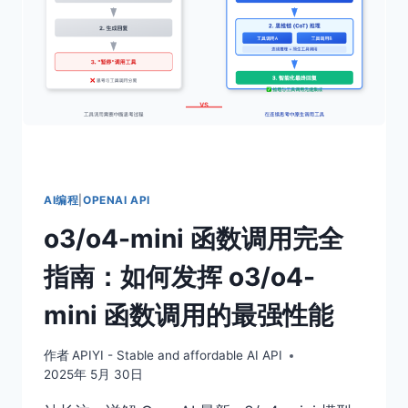
解
决
方
案：
TOOL
NAMES
MUST
BE
UNIQUE
重
复
AI编程
|
OPENAI API
名
o3/o4-mini 函数调用完全
称
修
指南：如何发挥 o3/o4-
复
指
mini 函数调用的最强性能
南
作者
APIYI - Stable and affordable AI API
2025年 5月 30日