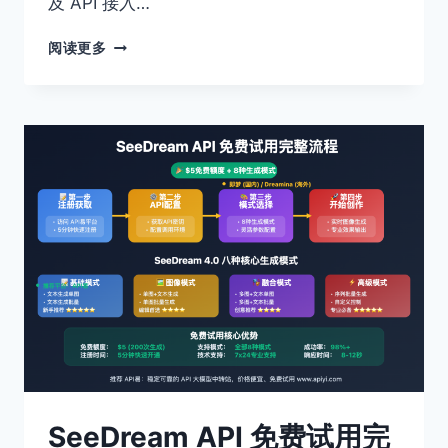
及 API 接入…
掌
阅读更多
握
SEEDANCE
2.0
的
5
种
使
用
方
式：
从
即
梦
体
验
到
API
接
SeeDream API 免费试用完
入