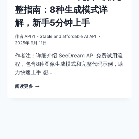
完
整指南：8种生成模式详
整
教
解，新手5分钟上手
程
作者
APIYI - Stable and affordable AI API
2025年 9月 11日
作者注：详细介绍 SeeDream API 免费试用流
程，包含8种图像生成模式和完整代码示例，助
力快速上手 想…
SEEDREAM
阅读更多
API
免
费
试
用
完
整
指