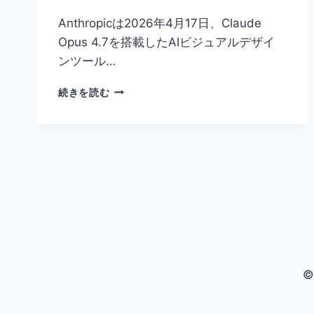
Anthropicは2026年4月17日、Claude
Opus 4.7を搭載したAIビジュアルデザイ
ンツール…
CLAUDE
続きを読む
DESIGN
と
は
何
か？
ANTHROPIC
初
心
者
必
読
の
©
2026
年
最