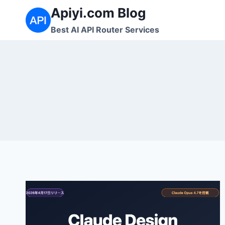
内
Apiyi.com Blog
容
Best AI API Router Services
を
ス
キ
ッ
プ