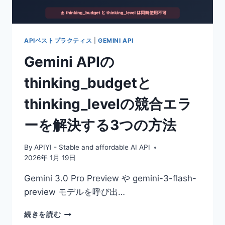
り
低
い？
API
APIベストプラクティス
|
GEMINI API
の
Gemini APIの
認
識
thinking_budgetと
品
質
thinking_levelの競合エラ
を
公
ーを解決する3つの方法
式
サ
イ
By
APIYI - Stable and affordable AI API
ト
2026年 1月 19日
並
み
Gemini 3.0 Pro Preview や gemini-3-flash-
に
preview モデルを呼び出…
引
き
GEMINI
続きを読む
上
API