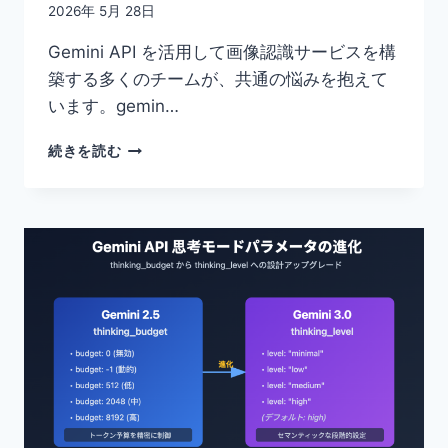
2026年 5月 28日
Gemini API を活用して画像認識サービスを構
築する多くのチームが、共通の悩みを抱えて
います。gemin…
GEMINI
続きを読む
API
の
画
像
認
識
精
度
が
ウ
ェ
ブ
版
よ