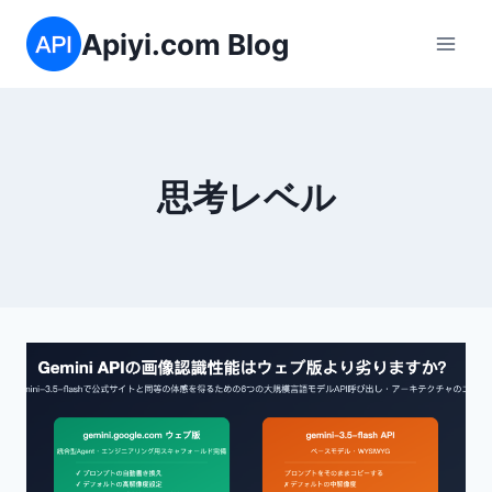
内
Apiyi.com Blog
容
を
ス
キ
ッ
思考レベル
プ