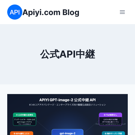
内
Apiyi.com Blog
容
を
ス
キ
ッ
公式API中継
プ