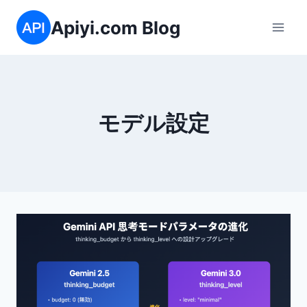
内
Apiyi.com Blog
容
を
ス
キ
ッ
モデル設定
プ