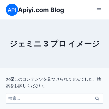
内
Apiyi.com Blog
容
を
ス
キ
ッ
ジェミニ 3 プロ イメージ
プ
お探しのコンテンツを見つけられませんでした。検
索をお試しください。
検
索: