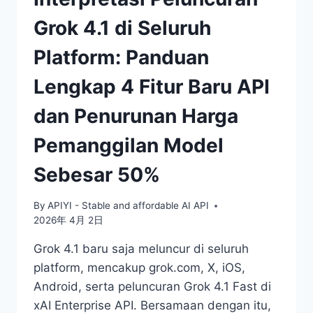
HALUSINASI
Grok 4.1 di Seluruh
SEBESAR
33%
Platform: Panduan
Lengkap 4 Fitur Baru API
dan Penurunan Harga
Pemanggilan Model
Sebesar 50%
By
APIYI - Stable and affordable AI API
2026年 4月 2日
Grok 4.1 baru saja meluncur di seluruh
platform, mencakup grok.com, X, iOS,
Android, serta peluncuran Grok 4.1 Fast di
xAI Enterprise API. Bersamaan dengan itu,