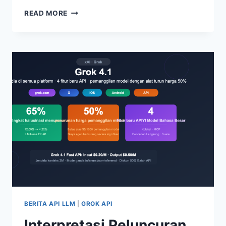
ANALISIS
READ MORE
MENDALAM
MODEL
UNGGULAN
GPT-
5.4:
5
TEROBOSAN
UTAMA
TERMASUK
KONTROL
KOMPUTER
ASLI
+
JENDELA
KONTEKS
JUTAAN
TOKEN
+
BERITA API LLM
|
GROK API
PENURUNAN
Interpretasi Peluncuran
TINGKAT