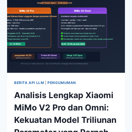
M2.7:
PARAMETER
10B
MENCAPAI
PERFORMA
UNGGULAN,
HARGA
SERENDAH
1/50
DARI
OPUS
BERITA API LLM
|
PENGUMUMAN
Analisis Lengkap Xiaomi
MiMo V2 Pro dan Omni:
Kekuatan Model Triliunan