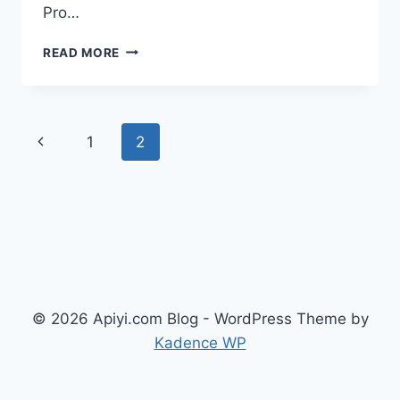
Pro…
ANALISIS
READ MORE
LENGKAP
XIAOMI
MIMO
V2
Page
Previous
1
2
PRO
DAN
navigation
Page
OMNI:
KEKUATAN
MODEL
TRILIUNAN
PARAMETER
YANG
PERNAH
MENYAMAR
© 2026 Apiyi.com Blog - WordPress Theme by
SEBAGAI
Kadence WP
DEEPSEEK
V4