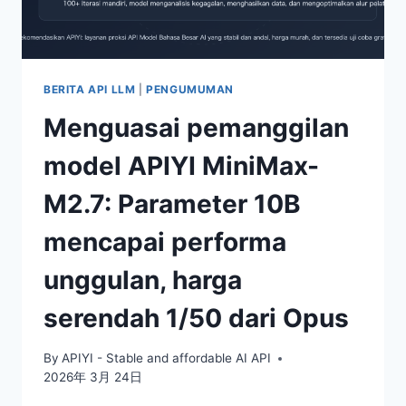
PENURUNAN
HARGA
PEMANGGILAN
MODEL
SEBESAR
BERITA API LLM
|
PENGUMUMAN
50%
Menguasai pemanggilan
model APIYI MiniMax-
M2.7: Parameter 10B
mencapai performa
unggulan, harga
serendah 1/50 dari Opus
By
APIYI - Stable and affordable AI API
2026年 3月 24日