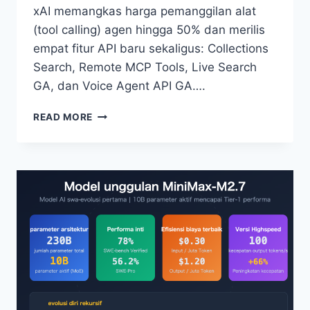
xAI memangkas harga pemanggilan alat
(tool calling) agen hingga 50% dan merilis
empat fitur API baru sekaligus: Collections
Search, Remote MCP Tools, Live Search
GA, dan Voice Agent API GA….
INTERPRETASI
READ MORE
PELUNCURAN
GROK
4.1
DI
SELURUH
PLATFORM:
PANDUAN
LENGKAP
4
FITUR
BARU
API
DAN