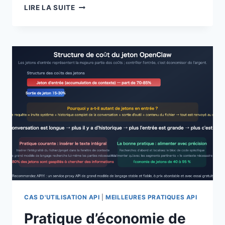
COMPARAISON
LIRE LA SUITE
COMPLÈTE
DE
LA
FACTURATION
DE
LA
MISE
EN
CACHE
DES
INVITES
ENTRE
GPT
ET
CLAUDE
:
5
DIFFÉRENCES
CAS D'UTILISATION API
|
MEILLEURES PRATIQUES API
MAJEURES
Pratique d’économie de
ET