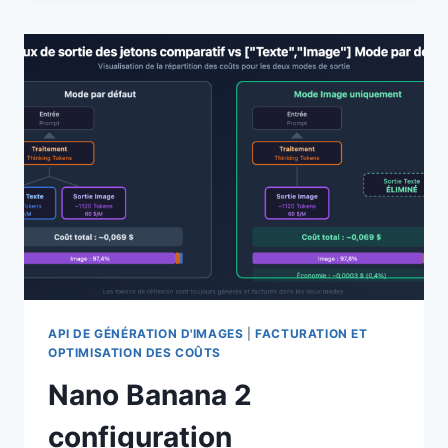
GARANTIE
SLA
DE
NANO
BANANA
PRO
:
APIYI
LANCE
LE
PREMIER
PLAN
DE
COMPENSATION
EN
CAS
API DE GÉNÉRATION D'IMAGES
|
FACTURATION ET
D’ÉCHEC
OPTIMISATION DES COÛTS
DE
Nano Banana 2
GÉNÉRATION
D’IMAGES,
configuration
RÉCUPÉREZ