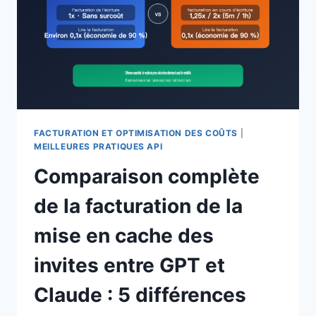
PLUS
CHER
QUE
L’OPUS
4.8,
COMMENT
CHOISIR
EN
4
FACTURATION ET OPTIMISATION DES COÛTS
|
DIMENSIONS
MEILLEURES PRATIQUES API
Comparaison complète
de la facturation de la
mise en cache des
invites entre GPT et
Claude : 5 différences