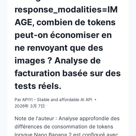
VOS
response_modalities=IM
COÛTS
PERDUS
AGE, combien de tokens
EN
3
peut-on économiser en
ÉTAPES
ne renvoyant que des
images ? Analyse de
facturation basée sur des
tests réels.
Par
APIYI - Stable and affordable AI API
2026年 3月 7日
Note de l'auteur : Analyse approfondie des
différences de consommation de tokens
lorsque Nano Banana 2 est configuré avec