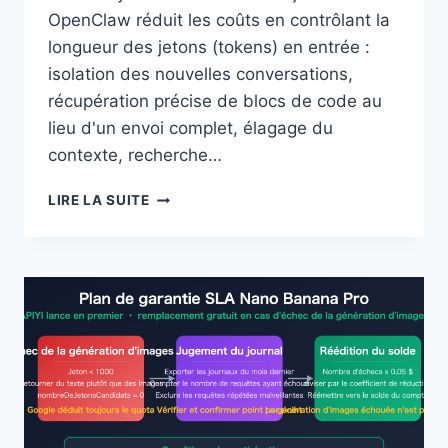
OpenClaw réduit les coûts en contrôlant la
longueur des jetons (tokens) en entrée :
isolation des nouvelles conversations,
récupération précise de blocs de code au
lieu d'un envoi complet, élagage du
contexte, recherche…
PRATIQUE
LIRE LA SUITE
D’ÉCONOMIE
DE
JETONS
AVEC
OPENCLAW
:
6
STRATÉGIES
CLÉS
POUR
CONTRÔLER
LA