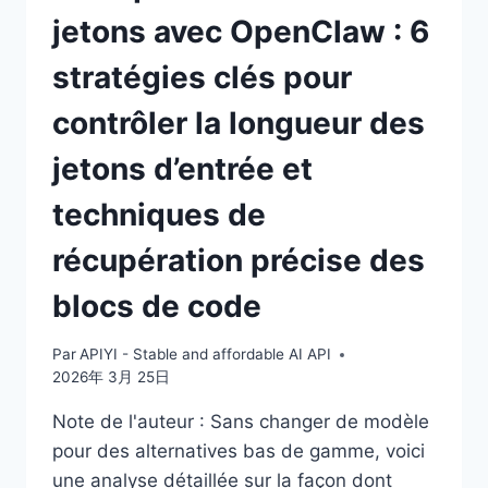
L’IMPACT
jetons avec OpenClaw : 6
RÉEL
SUR
stratégies clés pour
LES
COÛTS
contrôler la longueur des
DE
LA
jetons d’entrée et
PRIME
D’ÉCRITURE
techniques de
DE
1,25X
récupération précise des
blocs de code
Par
APIYI - Stable and affordable AI API
2026年 3月 25日
Note de l'auteur : Sans changer de modèle
pour des alternatives bas de gamme, voici
une analyse détaillée sur la façon dont