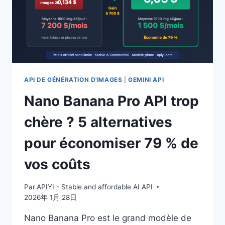
EN
NE
RENVOYANT
QUE
DES
IMAGES
?
ANALYSE
API DE GÉNÉRATION D'IMAGES
|
GEMINI API
DE
Nano Banana Pro API trop
FACTURATION
BASÉE
chère ? 5 alternatives
SUR
DES
pour économiser 79 % de
TESTS
RÉELS.
vos coûts
Par
APIYI - Stable and affordable AI API
2026年 1月 28日
Nano Banana Pro est le grand modèle de