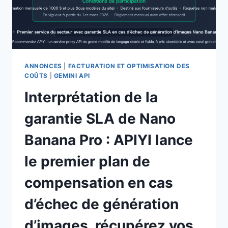
LONGUEUR
DES
JETONS
D’ENTRÉE
ET
TECHNIQUES
ANNONCES
|
FACTURATION ET OPTIMISATION DES
DE
COÛTS
|
GEMINI API
RÉCUPÉRATION
Interprétation de la
PRÉCISE
DES
garantie SLA de Nano
BLOCS
DE
Banana Pro : APIYI lance
CODE
le premier plan de
compensation en cas
d’échec de génération
d’images, récupérez vos