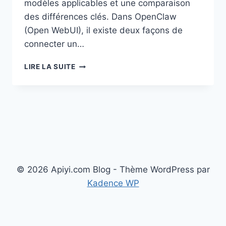
modèles applicables et une comparaison
des différences clés. Dans OpenClaw
(Open WebUI), il existe deux façons de
connecter un…
OPENCLAW
LIRE LA SUITE
CONFIGURATION
POUR
CLAUDE
:
MODE
COMPATIBLE
OPENAI
VS
FORMAT
© 2026 Apiyi.com Blog - Thème WordPress par
NATIF
CLAUDE
Kadence WP
–
TUTORIEL
COMPLET
Français