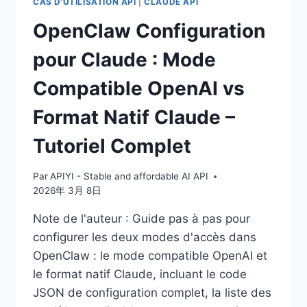
CAS D'UTILISATION API
|
CLAUDE API
GUIDE
OpenClaw Configuration
DE
CONFIGURATION
pour Claude : Mode
DU
FORMAT
Compatible OpenAI vs
NATIF
Format Natif Claude –
Tutoriel Complet
Par
APIYI - Stable and affordable AI API
2026年 3月 8日
Note de l'auteur : Guide pas à pas pour
configurer les deux modes d'accès dans
OpenClaw : le mode compatible OpenAI et
le format natif Claude, incluant le code
JSON de configuration complet, la liste des