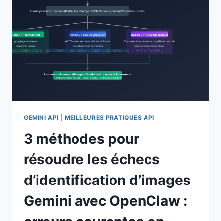
D’APIYI
:
/V1
POUR
LE
GÉNÉRAL,
DOMAINE
RACINE
POUR
CLAUDE,
ET
/V1BETA
GEMINI API
|
MEILLEURES PRATIQUES API
POUR
3 méthodes pour
GEMINI
résoudre les échecs
d’identification d’images
Gemini avec OpenClaw :