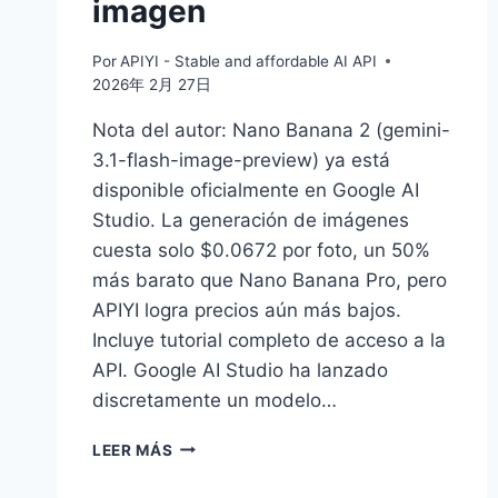
imagen
Por
APIYI - Stable and affordable AI API
2026年 2月 27日
Nota del autor: Nano Banana 2 (gemini-
3.1-flash-image-preview) ya está
disponible oficialmente en Google AI
Studio. La generación de imágenes
cuesta solo $0.0672 por foto, un 50%
más barato que Nano Banana Pro, pero
APIYI logra precios aún más bajos.
Incluye tutorial completo de acceso a la
API. Google AI Studio ha lanzado
discretamente un modelo…
GEMINI-
LEER MÁS
3.1-
FLASH-