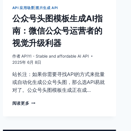
期
API 应用场景
|
图片生成 API
创
公众号头图模板生成AI指
始
人
南：微信公众号运营者的
的
视
视觉升级利器
觉
创
业
作者
APIYI - Stable and affordable AI API
利
2025年 6月 8日
器
站长注：如果你需要寻找API的方式来批量
或自动化生成公众号头图，那么选API易就
对了。公众号头图模板生成正在成…
公
阅读更多
众
号
头
图