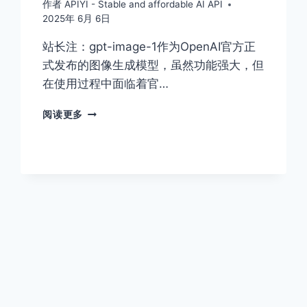
作者
APIYI - Stable and affordable AI API
2025年 6月 6日
站长注：gpt-image-1作为OpenAI官方正
式发布的图像生成模型，虽然功能强大，但
在使用过程中面临着官…
GPT-
阅读更多
IMAGE-
1：
解
决
官
网
认
证
难
题
的
稳
定