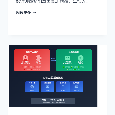
设计师能够创造出更加精准、生动的…
表
阅读更多
情
包
设
计
AI
创
作
指
南：
数
字
沟
通
的
情
感
符
号
革