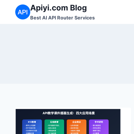
跳
Apiyi.com Blog
到
Best AI API Router Services
内
容