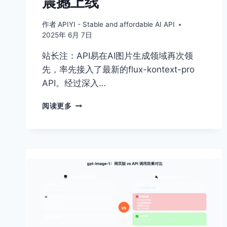
震撼上线
作者
APIYI - Stable and affordable AI API
2025年 6月 7日
站长注：API易在AI图片生成领域再次领
先，率先接入了最新的flux-kontext-pro
API。经过深入…
FLUX-
阅读更多
KONTEXT-
PRO
API
免
费
试
用：
API
易
率
先