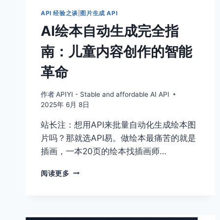
视
API 经验之谈
|
图片生成 API
觉
AI绘本自动生成完全指
革
命
南：儿童内容创作的智能
革命
作者
APIYI - Stable and affordable AI API
2025年 6月 8日
站长注：想用API来批量自动化生成绘本图
片吗？那就选API易。做绘本最痛苦的就是
插画，一本20页的绘本找插画师…
AI
阅读更多
绘
本
自
动