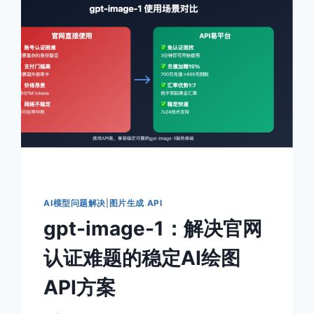
情
包
图
案
AI
设
计
指
南：
个
性
化
表
达
AI模型问题解决
|
图片生成 API
创
gpt-image-1：解决官网
意、
API
认证难题的稳定AI绘图
批
量
API方案
生
成