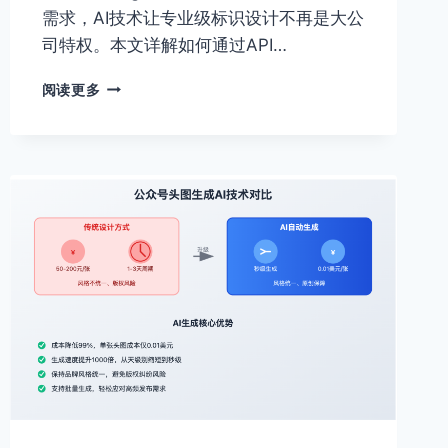
需求，AI技术让专业级标识设计不再是大公
司特权。本文详解如何通过API…
LOGO
阅读更多
构
思
草
图：
AI
驱
动
的
品
牌
标
识
设
计
革
命，
早