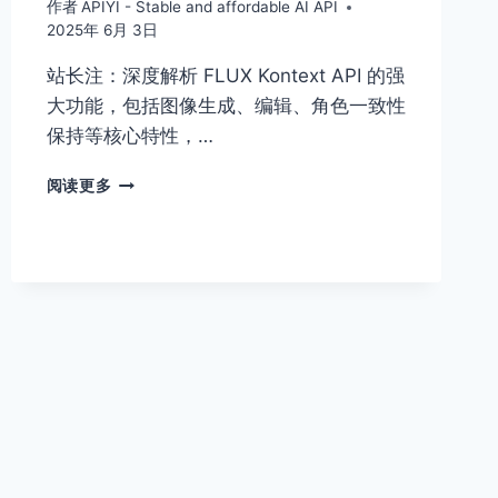
作者
APIYI - Stable and affordable AI API
2025年 6月 3日
站长注：深度解析 FLUX Kontext API 的强
大功能，包括图像生成、编辑、角色一致性
保持等核心特性，…
FLUX
阅读更多
KONTEXT
API
完
全
指
南：
下
一
代
图
像
生
成