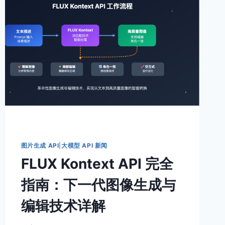
模
板
生
成
AI
指
南：
微
信
公
众
号
运
营
图片生成 API
|
大模型 API 新闻
者
FLUX Kontext API 完全
的
视
指南：下一代图像生成与
觉
升
编辑技术详解
级
利
器