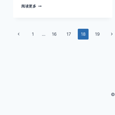
GPT-
阅读更多
IMAGE-
1
质
量
页
优
上
下
1
…
16
17
18
19
化
面
完
一
一
全
页
页
导
指
南：
航
API
与
网
页
版
效
©
果
差
异
解