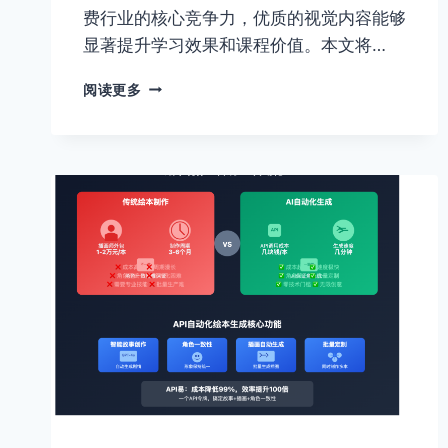
费行业的核心竞争力，优质的视觉内容能够
显著提升学习效果和课程价值。本文将…
教
阅读更多
学
课
件
插
画
生
成
AI
指
南：
知
识
付
费
时
代
的