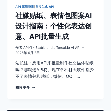
命
API 应用场景
|
图片生成 API
社媒贴纸、表情包图案AI
设计指南：个性化表达创
意、API批量生成
作者
APIYI - Stable and affordable AI API
2025年 6月 8日
站长注：想用API来批量制作社交媒体贴纸
吗？那就选API易。现在各种聊天软件都少
不了表情包和贴纸，微信、QQ、…
社
阅读更多
媒
贴
纸、
表