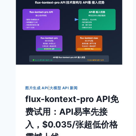
生
成
完
全
指
南：
儿
童
内
容
创
作
的
智
图片生成 API
|
大模型 API 新闻
能
flux-kontext-pro API免
革
命
费试用：API易率先接
入，$0.035/张超低价格