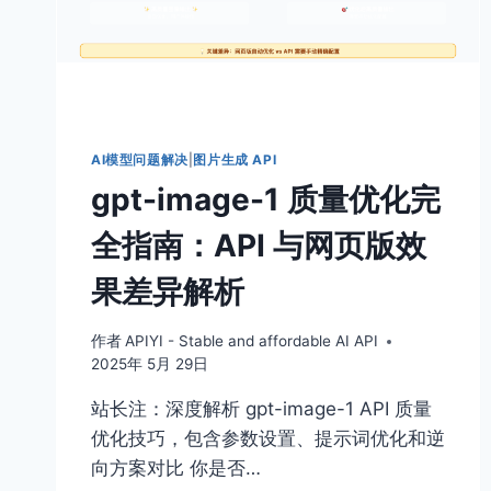
接
入，
$0.035/
张
超
低
价
AI模型问题解决
|
图片生成 API
格
gpt-image-1 质量优化完
震
撼
全指南：API 与网页版效
上
线
果差异解析
作者
APIYI - Stable and affordable AI API
2025年 5月 29日
站长注：深度解析 gpt-image-1 API 质量
优化技巧，包含参数设置、提示词优化和逆
向方案对比 你是否…