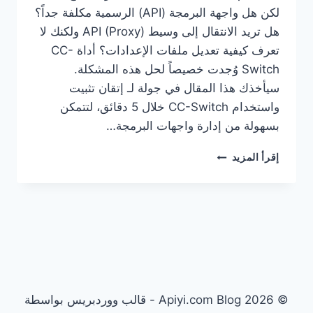
لكن هل واجهة البرمجة (API) الرسمية مكلفة جداً؟
هل تريد الانتقال إلى وسيط API (Proxy) ولكنك لا
تعرف كيفية تعديل ملفات الإعدادات؟ أداة CC-
Switch وُجدت خصيصاً لحل هذه المشكلة.
سيأخذك هذا المقال في جولة لـ إتقان تثبيت
واستخدام CC-Switch خلال 5 دقائق، لتتمكن
بسهولة من إدارة واجهات البرمجة…
الدليل
إقرأ المزيد
الكامل
لـ
CC-
SWITCH:
تعلم
إدارة
تكوينات
API
المتعددة
© 2026 Apiyi.com Blog - قالب ووردبريس بواسطة
لـ